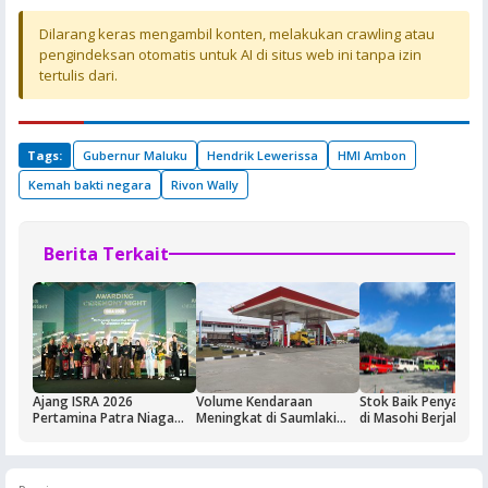
Dilarang keras mengambil konten, melakukan crawling atau
pengindeksan otomatis untuk AI di situs web ini tanpa izin
tertulis dari.
Tags:
Gubernur Maluku
Hendrik Lewerissa
HMI Ambon
Kemah bakti negara
Rivon Wally
Berita Terkait
Ajang ISRA 2026
Volume Kendaraan
Stok Baik Penyalura
Pertamina Patra Niaga
Meningkat di Saumlaki
di Masohi Berjalan 
Regional Papua Maluku
Buntut Aktivitas Blok
Borong Lima
Masela, Pertamina dan
Penghargaan
Pemkab KKT Komitmen
Jaga Keandalan Suplai