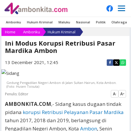
Ambonku
Hukum Kriminal
Maluku
Nasional
Politik
Olahraga
Home
Ambonku
Hukum Kriminal
Ini Modus Korupsi Retribusi Pasar
Mardika Ambon
13 December 2021, 12:45
Gedung Pengadilan Negeri Ambon di Jalan Sultan Hairun, Kota Ambon.
(Foto: Husen Toisuta)
Penulis:
Editor
A
A
-
+
AMBONKITA.COM
,- Sidang kasus dugaan tindak
pidana
korupsi Retribusi Pelayanan Pasar Mardika
tahun 2017, 2018 dan 2019, berlangsung di
Pengadilan Negeri Ambon, Kota
Ambon
, Senin