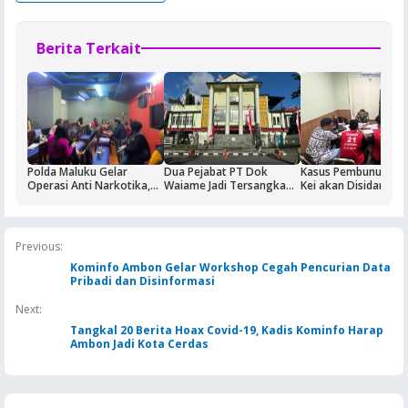
Berita Terkait
Polda Maluku Gelar
Dua Pejabat PT Dok
Kasus Pembunuhan 
Operasi Anti Narkotika,
Waiame Jadi Tersangka
Kei akan Disidangka
Sasaran Pertama Tempat
Korupsi Kas BUMN,
Dua Terdakwa Ditah
Hiburan Malam
Negara Rugi Rp18,9 Miliar
Rutan Ambon
Previous:
Kominfo Ambon Gelar Workshop Cegah Pencurian Data
Pribadi dan Disinformasi
Next:
Tangkal 20 Berita Hoax Covid-19, Kadis Kominfo Harap
Ambon Jadi Kota Cerdas