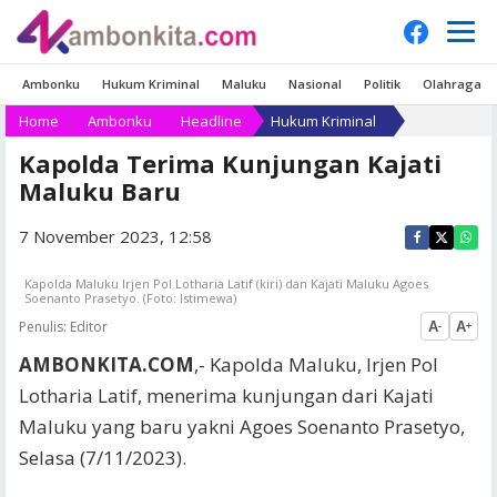
Ambonku
Hukum Kriminal
Maluku
Nasional
Politik
Olahraga
Home
Ambonku
Headline
Hukum Kriminal
Kapolda Terima Kunjungan Kajati
Maluku Baru
7 November 2023, 12:58
Kapolda Maluku Irjen Pol Lotharia Latif (kiri) dan Kajati Maluku Agoes
Soenanto Prasetyo. (Foto: Istimewa)
Penulis:
Editor
A
A
-
+
AMBONKITA.COM
,- Kapolda Maluku, Irjen Pol
Lotharia Latif, menerima kunjungan dari Kajati
Maluku yang baru yakni Agoes Soenanto Prasetyo,
Selasa (7/11/2023).