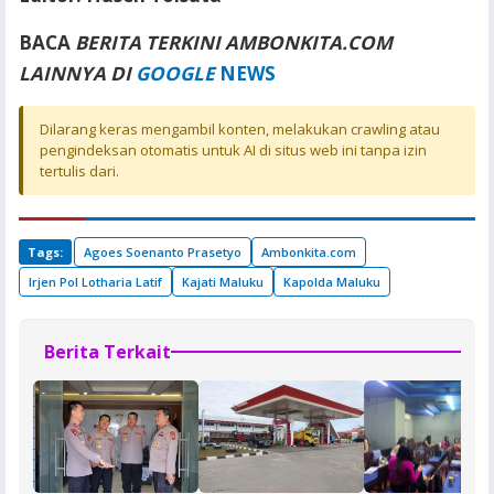
BACA
BERITA TERKINI AMBONKITA.COM
LAINNYA DI
GOOGLE
NEWS
Dilarang keras mengambil konten, melakukan crawling atau
pengindeksan otomatis untuk AI di situs web ini tanpa izin
tertulis dari.
Tags:
Agoes Soenanto Prasetyo
Ambonkita.com
Irjen Pol Lotharia Latif
Kajati Maluku
Kapolda Maluku
Berita Terkait