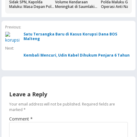
Sidak SPN, Kapolda
Volume Kendaraan
Polda Maluku Gelar
Maluku: Masa Depan Polri
Meningkat di Saumlaki
Operasi Anti Narkoti
Ditentukan dari Kualitas
Buntut Aktivitas Blok
Sasaran Pertama T
Pendidikan di SPN
Masela, Pertamina dan
Hiburan Malam
Pemkab KKT Komitmen
Jaga Keandalan Suplai
Previous:
BBM
Satu Tersangka Baru di Kasus Korupsi Dana BOS
Malteng
Next:
Kembali Mencuri, Udin Kabel Dihukum Penjara 6 Tahun
Leave a Reply
Your email address will not be published.
Required fields are
marked
*
Comment
*