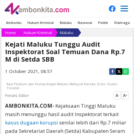
Ambonku
Hukum Kriminal
Maluku
Nasional
Politik
Olahraga
Home
Hukum Kriminal
Maluku
Kejati Maluku Tunggu Audit
Inspektorat Soal Temuan Dana Rp.7
M di Setda SBB
1 October 2021, 08:57
Kasi Penkum dan Humas Kejati Maluku Wahyudi Kareba. (Foto: Husen
Toisuta)
Penulis:
Editor
A
A
-
+
AMBONKITA.COM-
Kejaksaan Tinggi Maluku
masih menunggu hasil audit Inspektorat terkait
kasus dugaan korupsi
senilai lebih dari Rp.7 miliar
pada Sekretariat Daerah (Setda) Kabupaten Seram