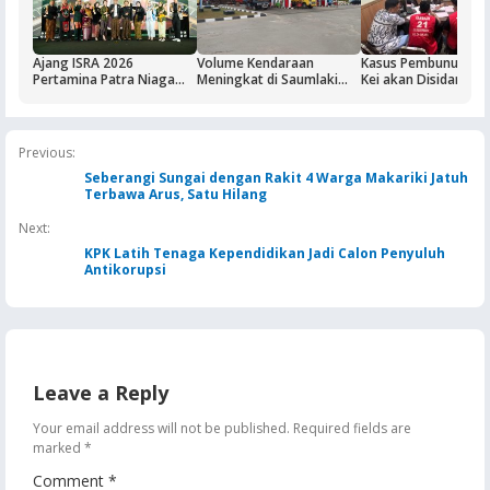
Ajang ISRA 2026
Volume Kendaraan
Kasus Pembunuhan 
Pertamina Patra Niaga
Meningkat di Saumlaki
Kei akan Disidangka
Regional Papua Maluku
Buntut Aktivitas Blok
Dua Terdakwa Ditah
Borong Lima
Masela, Pertamina dan
Rutan Ambon
Penghargaan
Pemkab KKT Komitmen
Jaga Keandalan Suplai
Previous:
BBM
Seberangi Sungai dengan Rakit 4 Warga Makariki Jatuh
Terbawa Arus, Satu Hilang
Next:
KPK Latih Tenaga Kependidikan Jadi Calon Penyuluh
Antikorupsi
Leave a Reply
Your email address will not be published.
Required fields are
marked
*
Comment
*