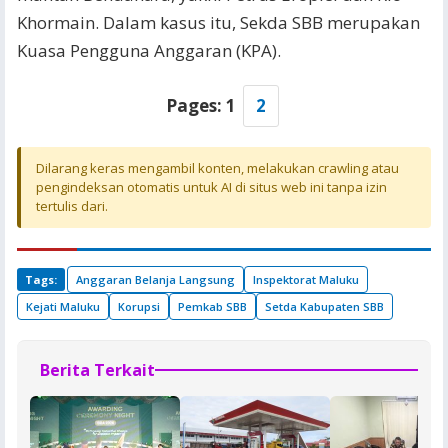
Khormain. Dalam kasus itu, Sekda SBB merupakan
Kuasa Pengguna Anggaran (KPA).
Pages:
1
2
Dilarang keras mengambil konten, melakukan crawling atau
pengindeksan otomatis untuk AI di situs web ini tanpa izin
tertulis dari.
Tags:
Anggaran Belanja Langsung
Inspektorat Maluku
Kejati Maluku
Korupsi
Pemkab SBB
Setda Kabupaten SBB
Berita Terkait