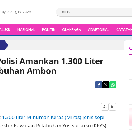
day, 8 August 2026
ALUKU
NASIONAL
POLITIK
OLAHRAGA
ADVETORIAL
CATATAN
C
Polisi Amankan 1.300 Liter
labuhan Ambon
A
A
-
+
k
1.300 liter Minuman Keras (Miras) jenis sopi
Sektor Kawasan Pelabuhan Yos Sudarso (KPYS)