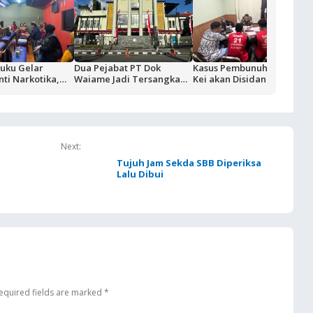
uku Gelar
Dua Pejabat PT Dok
Kasus Pembunuhan Nus
nti Narkotika,
Waiame Jadi Tersangka
Kei akan Disidangkan, Dua
Pertama Tempat
Korupsi Kas BUMN,
Terdakwa Ditahan di
Malam
Negara Rugi Rp18,9 Miliar
Rutan Ambon
Next:
Tujuh Jam Sekda SBB Diperiksa
Lalu Dibui
equired fields are marked
*