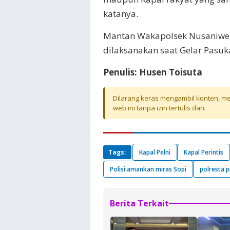
katanya.
Mantan Wakapolsek Nusaniwe 
dilaksanakan saat Gelar Pasuk
Penulis: Husen Toisuta
Dilarang keras mengambil konten, mel
web ini tanpa izin tertulis dari.
Tags:
Kapal Pelni
Kapal Perintis
Polisi amankan miras Sopi
polresta 
Berita Terkait