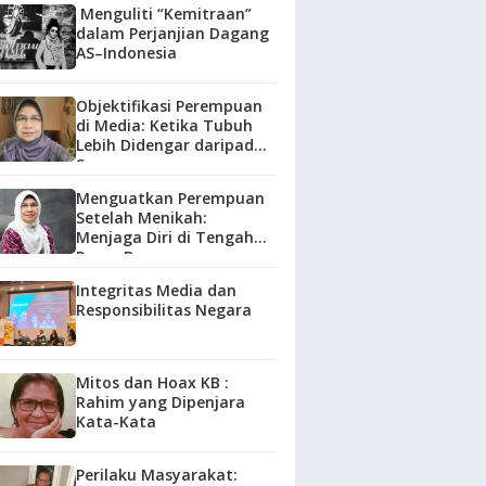
Menguliti “Kemitraan”
dalam Perjanjian Dagang
AS–Indonesia
Objektifikasi Perempuan
di Media: Ketika Tubuh
Lebih Didengar daripada
Suara
Menguatkan Perempuan
Setelah Menikah:
Menjaga Diri di Tengah
Peran Baru
Integritas Media dan
Responsibilitas Negara
Mitos dan Hoax KB :
Rahim yang Dipenjara
Kata-Kata
Perilaku Masyarakat: