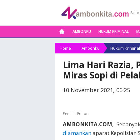
Satur
AMBONKU
HUKUM KRIMINAL
M
Home
Ambonku
Hukum Kriminal
Lima Hari Razia, 
Miras Sopi di Pe
10 November 2021, 06:25
Penulis:
Editor
AMBONKITA.COM
,- Sebanya
diamankan
aparat Kepolisian 