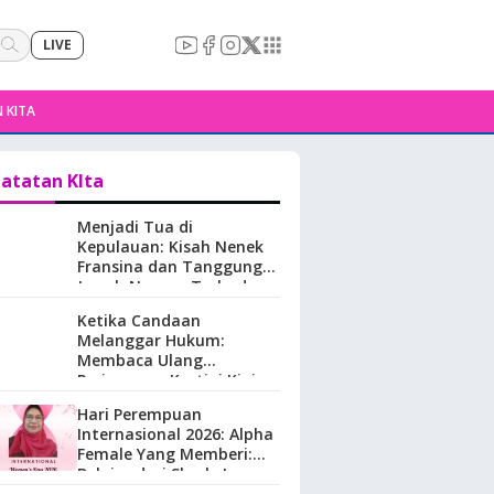
LIVE
 KITA
atatan KIta
Menjadi Tua di
Kepulauan: Kisah Nenek
Fransina dan Tanggung
Jawab Negara Terhadap
Perempuan Lansia di
Ketika Candaan
Maluku.
Melanggar Hukum:
Membaca Ulang
Perjuangan Kartini Kini
Hari Perempuan
Internasional 2026: Alpha
Female Yang Memberi:
Belajar dari Sherly Laos