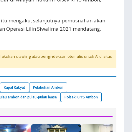
itu mengaku, selanjutnya pemusnahan akan
an Operasi Lilin Siwalima 2021 mendatang.
akukan crawling atau pengindeksan otomatis untuk AI di situs
Kapal Rakyat
Pelabuhan Ambon
pulau ambon dan pulau-pulau lease
Polsek KPYS Ambon