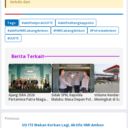
tertulis dari.
Tags:
#aktifisdijeratUUITE
#aktifisditangkappolisi
#aktifisHMICabangAmbon
#HMICabangAmbon
#PolrestaAmbon
#UUITE
Berita Terkait
Ajang ISRA 2026
Sidak SPN, Kapolda
Volume Kendaraan
Pertamina Patra Niaga
Maluku: Masa Depan Polri
Meningkat di Saumla
Regional Papua Maluku
Ditentukan dari Kualitas
Buntut Aktivitas Blo
Borong Lima
Pendidikan di SPN
Masela, Pertamina d
Penghargaan
Pemkab KKT Komit
Jaga Keandalan Supl
Previous:
BBM
UU ITE Makan Korban Lagi, Aktifis HMI Ambon