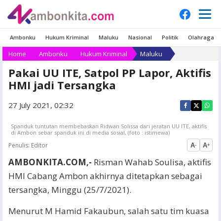
Ambonku
Hukum Kriminal
Maluku
Nasional
Politik
Olahraga
Home
Ambonku
Hukum Kriminal
Maluku
Pakai UU ITE, Satpol PP Lapor, Aktifis
HMI jadi Tersangka
27 July 2021, 02:32
Spanduk tuntutan membebaskan Ridwan Solissa dari jeratan UU ITE, aktifis
di Ambon sebar spanduk ini di media sosial, (foto : istimewa)
Penulis:
Editor
A
A
-
+
AMBONKITA.COM,-
Risman Wahab Soulisa, aktifis
HMI Cabang Ambon akhirnya ditetapkan sebagai
tersangka, Minggu (25/7/2021).
Menurut M Hamid Fakaubun, salah satu tim kuasa