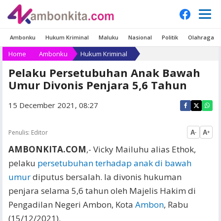
Ambonku
Hukum Kriminal
Maluku
Nasional
Politik
Olahraga
Home
Ambonku
Hukum Kriminal
Pelaku Persetubuhan Anak Bawah
Umur Divonis Penjara 5,6 Tahun
15 December 2021, 08:27
Penulis:
Editor
A
A
-
+
AMBONKITA.COM
,- Vicky Mailuhu alias Ethok,
pelaku
persetubuhan terhadap anak di bawah
umur
diputus bersalah. Ia divonis hukuman
penjara selama 5,6 tahun oleh Majelis Hakim di
Pengadilan Negeri Ambon, Kota
Ambon
, Rabu
(15/12/2021).