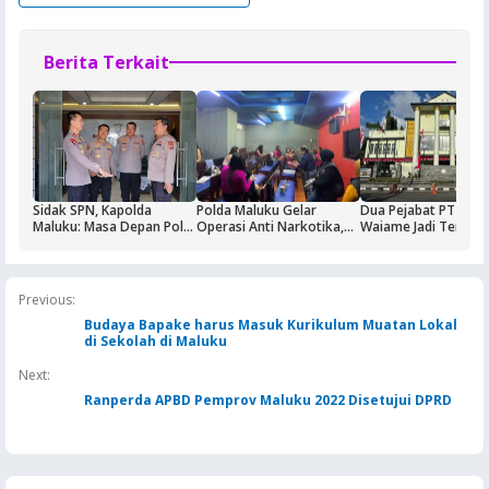
Berita Terkait
Sidak SPN, Kapolda
Polda Maluku Gelar
Dua Pejabat PT Dok
Maluku: Masa Depan Polri
Operasi Anti Narkotika,
Waiame Jadi Tersan
Ditentukan dari Kualitas
Sasaran Pertama Tempat
Korupsi Kas BUMN,
Pendidikan di SPN
Hiburan Malam
Negara Rugi Rp18,9 M
Previous:
Budaya Bapake harus Masuk Kurikulum Muatan Lokal
di Sekolah di Maluku
Next:
Ranperda APBD Pemprov Maluku 2022 Disetujui DPRD