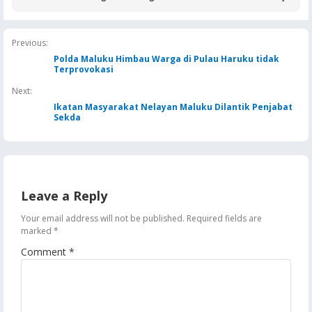
Regional Papua Maluku
Buntut Aktivitas Blok
Borong Lima
Masela, Pertamina dan
Penghargaan
Pemkab KKT Komitmen
Jaga Keandalan Suplai
Previous:
BBM
Polda Maluku Himbau Warga di Pulau Haruku tidak
Terprovokasi
Next:
Ikatan Masyarakat Nelayan Maluku Dilantik Penjabat
Sekda
Leave a Reply
Your email address will not be published.
Required fields are
marked
*
Comment
*