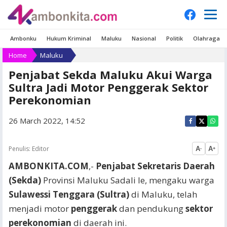
Ambonku
Hukum Kriminal
Maluku
Nasional
Politik
Olahraga
Home
Maluku
Penjabat Sekda Maluku Akui Warga
Sultra Jadi Motor Penggerak Sektor
Perekonomian
26 March 2022, 14:52
Penulis:
Editor
A
A
-
+
AMBONKITA.COM
,-
Penjabat Sekretaris Daerah
(Sekda)
Provinsi Maluku Sadali Ie, mengaku warga
Sulawessi Tenggara (Sultra)
di Maluku, telah
menjadi motor
penggerak
dan pendukung
sektor
perekonomian
di daerah ini.