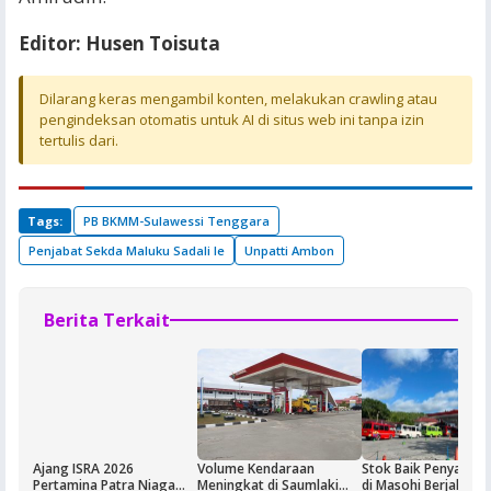
Editor: Husen Toisuta
Dilarang keras mengambil konten, melakukan crawling atau
pengindeksan otomatis untuk AI di situs web ini tanpa izin
tertulis dari.
Tags:
PB BKMM-Sulawessi Tenggara
Penjabat Sekda Maluku Sadali Ie
Unpatti Ambon
Berita Terkait
Ajang ISRA 2026
Volume Kendaraan
Stok Baik Penyalura
Pertamina Patra Niaga
Meningkat di Saumlaki
di Masohi Berjalan 