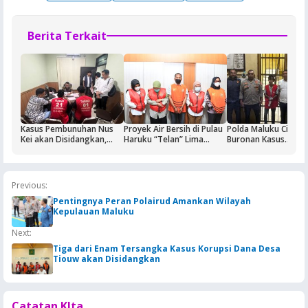
Berita Terkait
Kasus Pembunuhan Nus
Proyek Air Bersih di Pulau
Polda Maluku Ciduk
Kei akan Disidangkan,
Haruku “Telan” Lima
Buronan Kasus
Dua Terdakwa Ditahan di
Tersangka, Kerugian
Pengeroyokan Maha
Rutan Ambon
Ditaksir Rp3 Miliar
di Ambon, Penangk
Berlangsung Dramat
Previous:
Pentingnya Peran Polairud Amankan Wilayah
Kepulauan Maluku
Next:
Tiga dari Enam Tersangka Kasus Korupsi Dana Desa
Tiouw akan Disidangkan
Catatan KIta