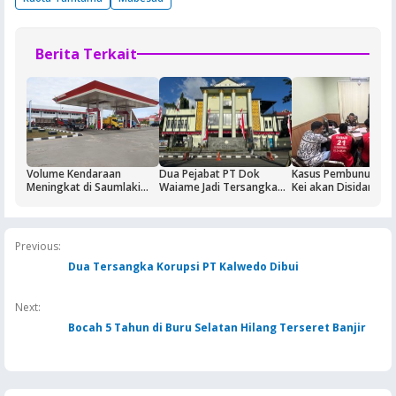
Berita Terkait
Volume Kendaraan
Dua Pejabat PT Dok
Kasus Pembunuhan 
Meningkat di Saumlaki
Waiame Jadi Tersangka
Kei akan Disidangka
Buntut Aktivitas Blok
Korupsi Kas BUMN,
Dua Terdakwa Ditah
Masela, Pertamina dan
Negara Rugi Rp18,9 Miliar
Rutan Ambon
Pemkab KKT Komitmen
Jaga Keandalan Suplai
Previous:
BBM
Dua Tersangka Korupsi PT Kalwedo Dibui
Next:
Bocah 5 Tahun di Buru Selatan Hilang Terseret Banjir