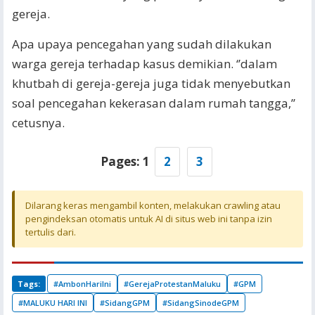
gereja.
Apa upaya pencegahan yang sudah dilakukan
warga gereja terhadap kasus demikian. ‘’dalam
khutbah di gereja-gereja juga tidak menyebutkan
soal pencegahan kekerasan dalam rumah tangga,’’
cetusnya.
Pages:
1
2
3
Dilarang keras mengambil konten, melakukan crawling atau
pengindeksan otomatis untuk AI di situs web ini tanpa izin
tertulis dari.
Tags:
#AmbonHariIni
#GerejaProtestanMaluku
#GPM
#MALUKU HARI INI
#SidangGPM
#SidangSinodeGPM