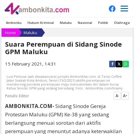
Ambonku
Hukum Kriminal
Maluku
Nasional
Politik
Olahraga
Home
Maluku
Suara Perempuan di Sidang Sinode
GPM Maluku
15 February 2021, 14:31
Lusi Peilouw saat diwawancarai jurnalis AmbonKita.com, di Teras Coffee
Jalan Soabali Kota Ambon, Senin (15/2/2021) aktifis perempuan ini
mendorong pendeta perempuan maju mencalonkan diri dalam bursa
Ketua Sinode GPM yang sedang bersidang. Foto : AmbonKita.com/Insany
Penulis:
Editor
A
A
-
+
AMBONKITA.COM-
Sidang Sinode Gereja
Protestan Maluku (GPM) Ke-38 yang sedang
berlangsung menuai sorotan dari aktifis
perempuan yang menuntut adanya keterwakilan