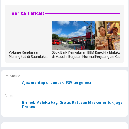
Berita Terkait
Volume Kendaraan
Stok Baik Penyaluran BBM
Kapolda Maluku Apre
Meningkat di Saumlaki
di Masohi Berjalan Normal
Perjuangan Kapolse
Buntut Aktivitas Blok
Sirimau Iptu Bastian
Masela, Pertamina dan
Tuhuteru
Pemkab KKT Komitmen
Jaga Keandalan Suplai
Previous:
BBM
Ajax mantap di puncak, PSV tergelincir
Next:
Brimob Maluku bagi Gratis Ratusan Masker untuk Jaga
Prokes