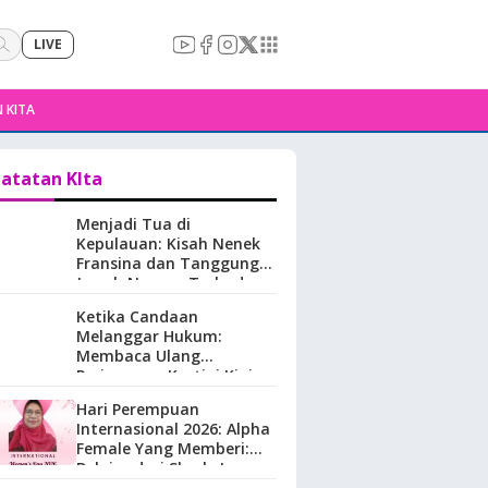
LIVE
 KITA
atatan KIta
Menjadi Tua di
Kepulauan: Kisah Nenek
Fransina dan Tanggung
Jawab Negara Terhadap
Perempuan Lansia di
Ketika Candaan
Maluku.
Melanggar Hukum:
Membaca Ulang
Perjuangan Kartini Kini
Hari Perempuan
Internasional 2026: Alpha
Female Yang Memberi:
Belajar dari Sherly Laos