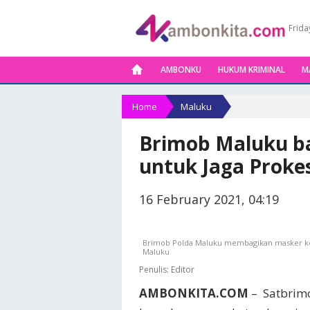
Frida
AMBONKU
HUKUM KRIMINAL
M
Home
Maluku
Brimob Maluku ba
untuk Jaga Proke
16 February 2021, 04:19
Brimob Polda Maluku membagikan masker kep
Maluku
Penulis:
Editor
AMBONKITA.COM
– Satbrim