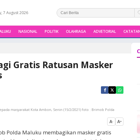
y, 7 August 2026
ALUKU
NASIONAL
POLITIK
OLAHRAGA
ADVETORIAL
CATATAN
C
gi Gratis Ratusan Masker
s
ada masyarakat Kota Ambon, Senin (15/2/2021) foto : Brimob Polda
A
A
-
+
ob Polda Maluku membagikan masker gratis