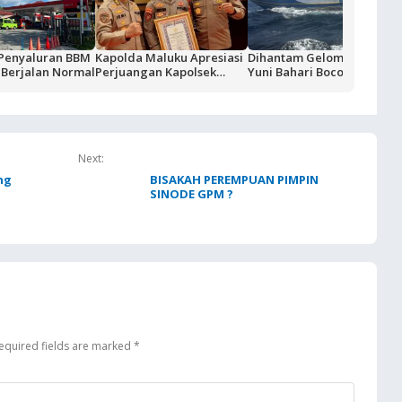
 Penyaluran BBM
Kapolda Maluku Apresiasi
Dihantam Gelombang KM.
 Berjalan Normal
Perjuangan Kapolsek
Yuni Bahari Bocor, Seluruh
Sirimau Iptu Bastian
ABK Berhasil Diselamatkan
Tuhuteru
Next:
ng
BISAKAH PEREMPUAN PIMPIN
SINODE GPM ?
equired fields are marked
*