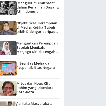
Menguliti “Kemitraan”
dalam Perjanjian Dagang
AS–Indonesia
Objektifikasi Perempuan
di Media: Ketika Tubuh
Lebih Didengar daripada
Suara
Menguatkan Perempuan
Setelah Menikah:
Menjaga Diri di Tengah
Peran Baru
Integritas Media dan
Responsibilitas Negara
Mitos dan Hoax KB :
Rahim yang Dipenjara
Kata-Kata
Perilaku Masyarakat: