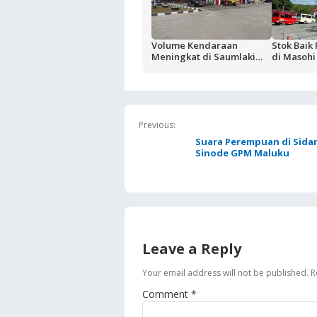
Volume Kendaraan
Stok Baik
Meningkat di Saumlaki
di Masohi
Buntut Aktivitas Blok
Masela, Pertamina dan
Pemkab KKT Komitmen
Jaga Keandalan Suplai
BBM
Previous:
Suara Perempuan di Sida
Sinode GPM Maluku
Leave a Reply
Your email address will not be published.
R
Comment
*