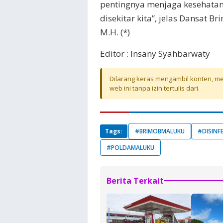
pentingnya menjaga kesehatan b
disekitar kita”, jelas Dansat B
M.H. (*)
Editor : Insany Syahbarwaty
Dilarang keras mengambil konten, mel
web ini tanpa izin tertulis dari.
Tags:
#BRIMOBMALUKU
#DISINF
#POLDAMALUKU
Berita Terkait