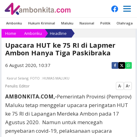
Ambonku
Hukum Kriminal
Maluku
Nasional
Politik
Olahraga
Home
Ambonku
Headline
Upacara HUT ke 75 RI di Lapmer
Ambon Hanya Tiga Paskibraka
6 August 2020, 10:37
Kasrul Selang. FOTO : HUMAS MALUKU
Penulis:
Editor
A
A
-
+
AMBONKITA.COM,-
Pemerintah Provinsi (Pemprov)
Maluku tetap menggelar upacara peringatan HUT
ke 75 RI di Lapangan Merdeka Ambon pada 17
Agustus 2020. Namun untuk mencegah
penyebaran covid-19, pelaksanaan upacara