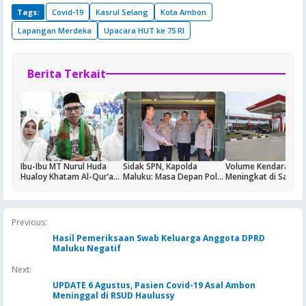
Tags:
Covid-19
Kasrul Selang
Kota Ambon
Lapangan Merdeka
Upacara HUT ke 75 RI
Berita Terkait
Ibu-Ibu MT Nurul Huda
Sidak SPN, Kapolda
Volume Kendaraan
Hualoy Khatam Al-Qur’an,
Maluku: Masa Depan Polri
Meningkat di Saumla
Generasi Muda Diajak Jadi
Ditentukan dari Kualitas
Buntut Aktivitas Blo
Lebih “Kebal” Hoaks
Pendidikan di SPN
Masela, Pertamina d
Pemkab KKT Komit
Jaga Keandalan Supl
Previous:
BBM
Hasil Pemeriksaan Swab Keluarga Anggota DPRD
Maluku Negatif
Next:
UPDATE 6 Agustus, Pasien Covid-19 Asal Ambon
Meninggal di RSUD Haulussy