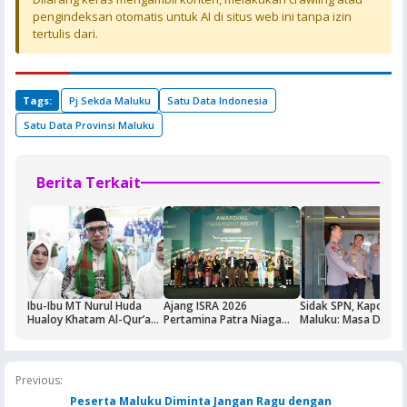
pengindeksan otomatis untuk AI di situs web ini tanpa izin
tertulis dari.
Tags:
Pj Sekda Maluku
Satu Data Indonesia
Satu Data Provinsi Maluku
Berita Terkait
Ibu-Ibu MT Nurul Huda
Ajang ISRA 2026
Sidak SPN, Kapolda
Hualoy Khatam Al-Qur’an,
Pertamina Patra Niaga
Maluku: Masa Depan 
Generasi Muda Diajak Jadi
Regional Papua Maluku
Ditentukan dari Kual
Lebih “Kebal” Hoaks
Borong Lima
Pendidikan di SPN
Penghargaan
Previous:
Peserta Maluku Diminta Jangan Ragu dengan