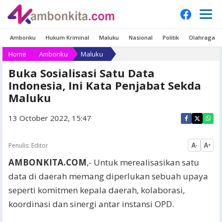
Ambonku
Hukum Kriminal
Maluku
Nasional
Politik
Olahraga
Home
Ambonku
Maluku
Buka Sosialisasi Satu Data
Indonesia, Ini Kata Penjabat Sekda
Maluku
13 October 2022, 15:47
Penulis:
Editor
A
A
-
+
AMBONKITA.COM
,- Untuk merealisasikan satu
data di daerah memang diperlukan sebuah upaya
seperti komitmen kepala daerah, kolaborasi,
koordinasi dan sinergi antar instansi OPD.