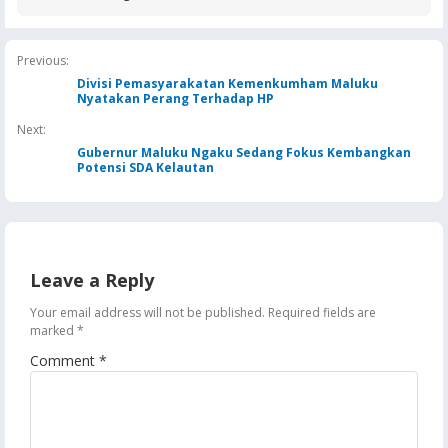
Dua Terdakwa Ditahan di
Tersangka, Kerugian
Pengeroyokan Maha
Rutan Ambon
Ditaksir Rp3 Miliar
di Ambon, Penangk
Berlangsung Dramat
Previous:
Divisi Pemasyarakatan Kemenkumham Maluku
Nyatakan Perang Terhadap HP
Next:
Gubernur Maluku Ngaku Sedang Fokus Kembangkan
Potensi SDA Kelautan
Leave a Reply
Your email address will not be published.
Required fields are
marked
*
Comment
*