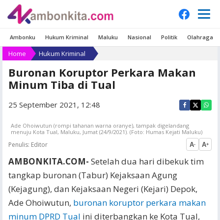
Ambonku
Hukum Kriminal
Maluku
Nasional
Politik
Olahraga
Home
Hukum Kriminal
Buronan Koruptor Perkara Makan
Minum Tiba di Tual
25 September 2021, 12:48
Ade Ohoiwutun (rompi tahanan warna oranye), tampak digelandang
menuju Kota Tual, Maluku, Jumat (24/9/2021). (Foto: Humas Kejati Maluku)
Penulis:
Editor
A
A
-
+
AMBONKITA.COM-
Setelah dua hari dibekuk tim
tangkap buronan (Tabur) Kejaksaan Agung
(Kejagung), dan Kejaksaan Negeri (Kejari) Depok,
Ade Ohoiwutun,
buronan koruptor perkara makan
minum DPRD Tual
ini diterbangkan ke Kota Tual,