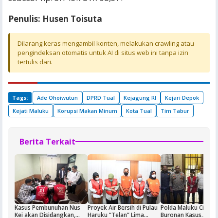
Penulis: Husen Toisuta
Dilarang keras mengambil konten, melakukan crawling atau
pengindeksan otomatis untuk AI di situs web ini tanpa izin
tertulis dari.
Tags:
Ade Ohoiwutun
DPRD Tual
Kejagung RI
Kejari Depok
Kejati Maluku
Korupsi Makan Minum
Kota Tual
Tim Tabur
Berita Terkait
Kasus Pembunuhan Nus
Proyek Air Bersih di Pulau
Polda Maluku Ciduk
Kei akan Disidangkan,
Haruku “Telan” Lima
Buronan Kasus