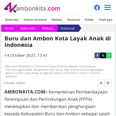
Ambonku
Hukum Kriminal
Maluku
Nasional
Politik
Olahraga
Home
Ambonku
Maluku
Nasional
Buru dan Ambon Kota Layak Anak di
Indonesia
14 October 2021, 15:41
Mareyke Noija (Kiri), Sekretaris Dinas Pemberdayaan Perempuan
Perlindungan Anak, Masyarakat dan Desa, saat menerima penghargaan
Ambon Kota Layak Anak di Jakarta, Kamis (14/10/2021). (Foto: Pemkot
Ambon)
Penulis:
Editor
A
A
-
+
AMBONKITA.COM–
Kementerian Pemberdayaan
Perempuan dan Perlindungan Anak (PPPA)
menetapkan dan memberikan penghargaan
kepada Kabupaten Buru dan Ambon sebagai salah