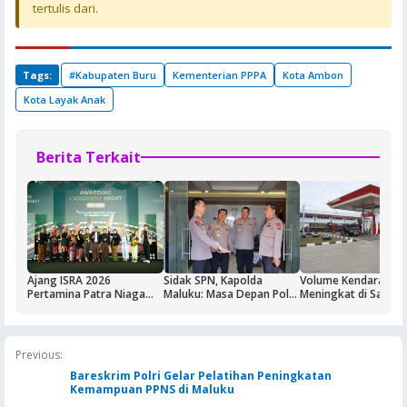
tertulis dari.
Tags:
#Kabupaten Buru
Kementerian PPPA
Kota Ambon
Kota Layak Anak
Berita Terkait
Ajang ISRA 2026
Sidak SPN, Kapolda
Volume Kendaraan
Pertamina Patra Niaga
Maluku: Masa Depan Polri
Meningkat di Saumla
Regional Papua Maluku
Ditentukan dari Kualitas
Buntut Aktivitas Blo
Borong Lima
Pendidikan di SPN
Masela, Pertamina d
Penghargaan
Pemkab KKT Komit
Jaga Keandalan Supl
Previous:
BBM
Bareskrim Polri Gelar Pelatihan Peningkatan
Kemampuan PPNS di Maluku