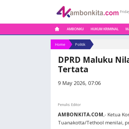
Frida
AMBONKU
HUKUM KRIMINAL
M
Home
Politik
DPRD Maluku Nila
Tertata
9 May 2026, 07:06
Penulis:
Editor
AMBONKITA.COM
,- Ketua K
Tuanakotta/Tethool menilai, p