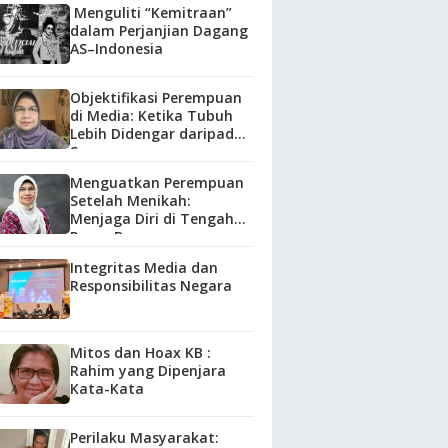
Menguliti “Kemitraan”
dalam Perjanjian Dagang
AS–Indonesia
Objektifikasi Perempuan
di Media: Ketika Tubuh
Lebih Didengar daripada
Suara
Menguatkan Perempuan
Setelah Menikah:
Menjaga Diri di Tengah
Peran Baru
Integritas Media dan
Responsibilitas Negara
Mitos dan Hoax KB :
Rahim yang Dipenjara
Kata-Kata
Perilaku Masyarakat: