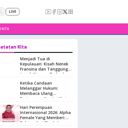
LIVE
 KITA
atatan KIta
Menjadi Tua di
Kepulauan: Kisah Nenek
Fransina dan Tanggung
Jawab Negara Terhadap
Perempuan Lansia di
Ketika Candaan
Maluku.
Melanggar Hukum:
Membaca Ulang
Perjuangan Kartini Kini
Hari Perempuan
Internasional 2026: Alpha
Female Yang Memberi:
Belajar dari Sherly Laos