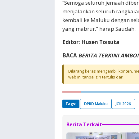
“Semoga seluruh jemaah diber
menjalankan seluruh rangkaian
kembali ke Maluku dengan sela
yang mabrur,” harap Saudah.
Editor: Husen Toisuta
BACA
BERITA TERKINI AMBO
Dilarang keras mengambil konten, mel
web ini tanpa izin tertulis dari.
Tags:
DPRD Maluku
JCH 2026
Berita Terkait