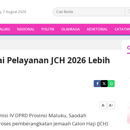
y, 7 August 2026
ALUKU
NASIONAL
POLITIK
OLAHRAGA
ADVETORIAL
CATATAN
C
i Pelayanan JCH 2026 Lebih
A
A
-
+
omisi IV DPRD Provinsi Maluku, Saodah
roses pemberangkatan Jemaah Calon Haji (JCH)