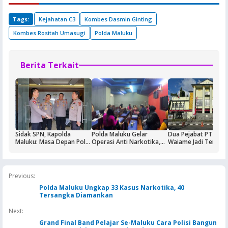
Tags:
Kejahatan C3
Kombes Dasmin Ginting
Kombes Rositah Umasugi
Polda Maluku
Berita Terkait
Sidak SPN, Kapolda
Polda Maluku Gelar
Dua Pejabat PT Dok
Maluku: Masa Depan Polri
Operasi Anti Narkotika,
Waiame Jadi Tersan
Ditentukan dari Kualitas
Sasaran Pertama Tempat
Korupsi Kas BUMN,
Pendidikan di SPN
Hiburan Malam
Negara Rugi Rp18,9 M
Previous:
Polda Maluku Ungkap 33 Kasus Narkotika, 40
Tersangka Diamankan
Next:
Grand Final Band Pelajar Se-Maluku Cara Polisi Bangun