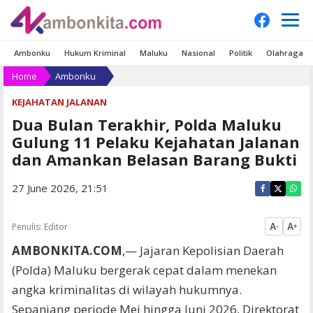
Ambonku
Hukum Kriminal
Maluku
Nasional
Politik
Olahraga
Home
Ambonku
KEJAHATAN JALANAN
Dua Bulan Terakhir, Polda Maluku
Gulung 11 Pelaku Kejahatan Jalanan
dan Amankan Belasan Barang Bukti
27 June 2026, 21:51
Penulis:
Editor
A
A
-
+
AMBONKITA.COM
,— Jajaran Kepolisian Daerah
(Polda) Maluku bergerak cepat dalam menekan
angka kriminalitas di wilayah hukumnya.
Sepanjang periode Mei hingga Juni 2026, Direktorat