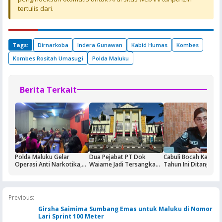
tertulis dari.
Tags:
Dirnarkoba
Indera Gunawan
Kabid Humas
Kombes
Kombes Rositah Umasugi
Polda Maluku
Berita Terkait
Polda Maluku Gelar
Dua Pejabat PT Dok
Cabuli Bocah Kakek 
Operasi Anti Narkotika,
Waiame Jadi Tersangka
Tahun Ini Ditangkap
Sasaran Pertama Tempat
Korupsi Kas BUMN,
Hiburan Malam
Negara Rugi Rp18,9 Miliar
Previous:
Girsha Saimima Sumbang Emas untuk Maluku di Nomor
Lari Sprint 100 Meter