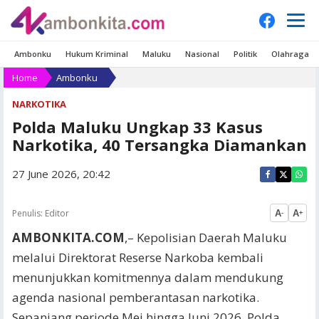
Ambonku
Hukum Kriminal
Maluku
Nasional
Politik
Olahraga
Home
Ambonku
NARKOTIKA
Polda Maluku Ungkap 33 Kasus
Narkotika, 40 Tersangka Diamankan
27 June 2026, 20:42
Penulis:
Editor
A
A
-
+
AMBONKITA.COM
,– Kepolisian Daerah Maluku
melalui Direktorat Reserse Narkoba kembali
menunjukkan komitmennya dalam mendukung
agenda nasional pemberantasan narkotika.
Sepanjang periode Mei hingga Juni 2026, Polda