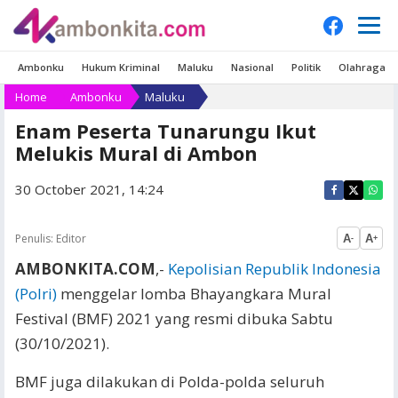
Ambonku
Hukum Kriminal
Maluku
Nasional
Politik
Olahraga
Home
Ambonku
Maluku
Enam Peserta Tunarungu Ikut
Melukis Mural di Ambon
30 October 2021, 14:24
Penulis:
Editor
A
A
-
+
AMBONKITA.COM
,-
Kepolisian Republik Indonesia
(Polri)
menggelar lomba Bhayangkara Mural
Festival (BMF) 2021 yang resmi dibuka Sabtu
(30/10/2021).
BMF juga dilakukan di Polda-polda seluruh