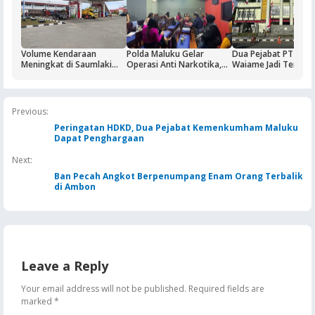
Volume Kendaraan
Polda Maluku Gelar
Dua Pejabat PT Dok
Meningkat di Saumlaki
Operasi Anti Narkotika,
Waiame Jadi Tersan
Buntut Aktivitas Blok
Sasaran Pertama Tempat
Korupsi Kas BUMN,
Masela, Pertamina dan
Hiburan Malam
Negara Rugi Rp18,9 M
Pemkab KKT Komitmen
Jaga Keandalan Suplai
Previous:
BBM
Peringatan HDKD, Dua Pejabat Kemenkumham Maluku
Dapat Penghargaan
Next:
Ban Pecah Angkot Berpenumpang Enam Orang Terbalik
di Ambon
Leave a Reply
Your email address will not be published.
Required fields are
marked
*