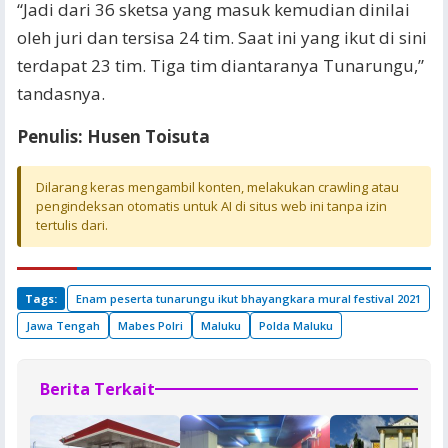
“Jadi dari 36 sketsa yang masuk kemudian dinilai
oleh juri dan tersisa 24 tim. Saat ini yang ikut di sini
terdapat 23 tim. Tiga tim diantaranya Tunarungu,”
tandasnya.
Penulis: Husen Toisuta
Dilarang keras mengambil konten, melakukan crawling atau
pengindeksan otomatis untuk AI di situs web ini tanpa izin
tertulis dari.
Tags:
Enam peserta tunarungu ikut bhayangkara mural festival 2021
Jawa Tengah
Mabes Polri
Maluku
Polda Maluku
Berita Terkait