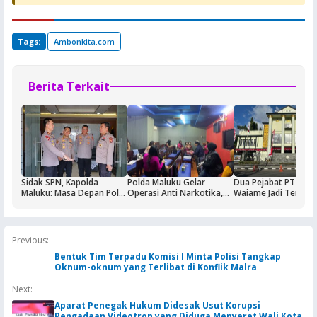
Tags:
Ambonkita.com
Berita Terkait
Sidak SPN, Kapolda
Polda Maluku Gelar
Dua Pejabat PT Dok
Maluku: Masa Depan Polri
Operasi Anti Narkotika,
Waiame Jadi Tersan
Ditentukan dari Kualitas
Sasaran Pertama Tempat
Korupsi Kas BUMN,
Pendidikan di SPN
Hiburan Malam
Negara Rugi Rp18,9 M
Previous:
Bentuk Tim Terpadu Komisi I Minta Polisi Tangkap
Oknum-oknum yang Terlibat di Konflik Malra
Next:
Aparat Penegak Hukum Didesak Usut Korupsi
Pengadaan Videotron yang Diduga Menyeret Wali Kota