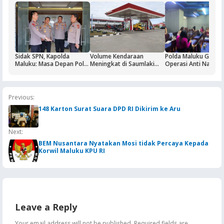
Sidak SPN, Kapolda
Volume Kendaraan
Polda Maluku Gelar
Maluku: Masa Depan Polri
Meningkat di Saumlaki
Operasi Anti Narkoti
Ditentukan dari Kualitas
Buntut Aktivitas Blok
Sasaran Pertama T
Pendidikan di SPN
Masela, Pertamina dan
Hiburan Malam
Pemkab KKT Komitmen
Jaga Keandalan Suplai
Previous:
BBM
148 Karton Surat Suara DPD RI Dikirim ke Aru
Next:
BEM Nusantara Nyatakan Mosi tidak Percaya Kepada
Korwil Maluku KPU RI
Leave a Reply
Your email address will not be published.
Required fields are