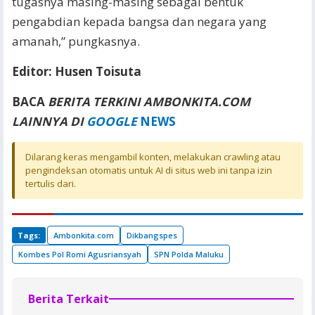
tugasnya masing-masing sebagai bentuk
pengabdian kepada bangsa dan negara yang
amanah,” pungkasnya.
Editor: Husen Toisuta
BACA
BERITA TERKINI AMBONKITA.COM
LAINNYA DI
GOOGLE
NEWS
Dilarang keras mengambil konten, melakukan crawling atau
pengindeksan otomatis untuk AI di situs web ini tanpa izin
tertulis dari.
Tags:
Ambonkita.com
Dikbangspes
Kombes Pol Romi Agusriansyah
SPN Polda Maluku
Berita Terkait