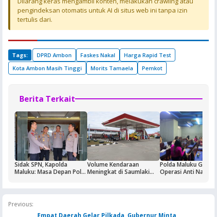
Dilarang keras mengambil konten, melakukan crawling atau
pengindeksan otomatis untuk AI di situs web ini tanpa izin
tertulis dari.
Tags:
DPRD Ambon
Faskes Nakal
Harga Rapid Test
Kota Ambon Masih Tinggi
Morits Tamaela
Pemkot
Berita Terkait
Sidak SPN, Kapolda
Volume Kendaraan
Polda Maluku Gelar
Maluku: Masa Depan Polri
Meningkat di Saumlaki
Operasi Anti Narkoti
Ditentukan dari Kualitas
Buntut Aktivitas Blok
Sasaran Pertama T
Pendidikan di SPN
Masela, Pertamina dan
Hiburan Malam
Pemkab KKT Komitmen
Jaga Keandalan Suplai
Previous:
BBM
Empat Daerah Gelar Pilkada, Gubernur Minta