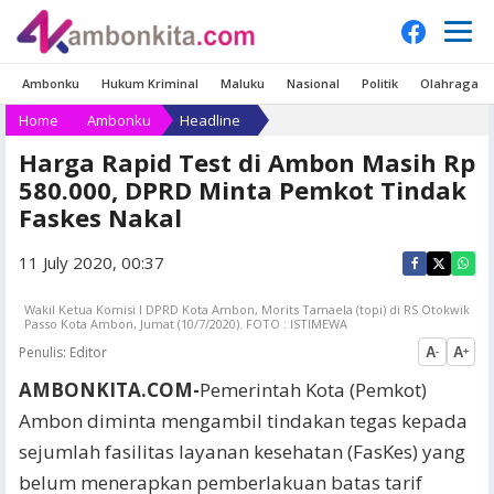
Ambonku
Hukum Kriminal
Maluku
Nasional
Politik
Olahraga
Home
Ambonku
Headline
Harga Rapid Test di Ambon Masih Rp
580.000, DPRD Minta Pemkot Tindak
Faskes Nakal
11 July 2020, 00:37
Wakil Ketua Komisi I DPRD Kota Ambon, Morits Tamaela (topi) di RS Otokwik
Passo Kota Ambon, Jumat (10/7/2020). FOTO : ISTIMEWA
Penulis:
Editor
A
A
-
+
AMBONKITA.COM-
Pemerintah Kota (Pemkot)
Ambon diminta mengambil tindakan tegas kepada
sejumlah fasilitas layanan kesehatan (FasKes) yang
belum menerapkan pemberlakuan batas tarif