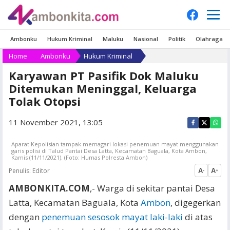
Ambonku
Hukum Kriminal
Maluku
Nasional
Politik
Olahraga
Home
Ambonku
Hukum Kriminal
Karyawan PT Pasifik Dok Maluku
Ditemukan Meninggal, Keluarga
Tolak Otopsi
11 November 2021, 13:05
Aparat Kepolisian tampak memagari lokasi penemuan mayat menggunakan
garis polisi di Talud Pantai Desa Latta, Kecamatan Baguala, Kota Ambon,
Kamis (11/11/2021). (Foto: Humas Polresta Ambon)
Penulis:
Editor
A
A
-
+
AMBONKITA.COM
,- Warga di sekitar pantai Desa
Latta, Kecamatan Baguala, Kota
Ambon
, digegerkan
dengan
penemuan sesosok mayat laki-laki
di atas