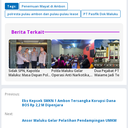
Tags:
Penemuan Mayat di Ambon
polresta pulau ambon dan pulau-pulau lease
PT Pasifik Dok Maluku
Berita Terkait
Sidak SPN, Kapolda
Polda Maluku Gelar
Dua Pejabat PT Dok
Maluku: Masa Depan Polri
Operasi Anti Narkotika,
Waiame Jadi Tersan
Ditentukan dari Kualitas
Sasaran Pertama Tempat
Korupsi Kas BUMN,
Pendidikan di SPN
Hiburan Malam
Negara Rugi Rp18,9 M
Previous:
Eks Kepsek SMKN 1 Ambon Tersangka Korupsi Dana
BOS Rp 2,2 M Dipenjara
Next:
Ansor Maluku Gelar Pelatihan Pendampingan UMKM