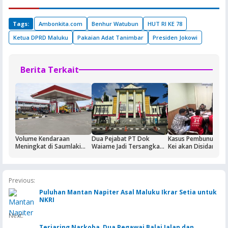
Tags:
Ambonkita.com
Benhur Watubun
HUT RI KE 78
Ketua DPRD Maluku
Pakaian Adat Tanimbar
Presiden Jokowi
Berita Terkait
Volume Kendaraan
Dua Pejabat PT Dok
Kasus Pembunuhan 
Meningkat di Saumlaki
Waiame Jadi Tersangka
Kei akan Disidangka
Buntut Aktivitas Blok
Korupsi Kas BUMN,
Dua Terdakwa Ditah
Masela, Pertamina dan
Negara Rugi Rp18,9 Miliar
Rutan Ambon
Pemkab KKT Komitmen
Jaga Keandalan Suplai
Previous:
BBM
Puluhan Mantan Napiter Asal Maluku Ikrar Setia untuk
NKRI
Next:
Terjaring Narkoba, Dua Pegawai Balai Jalan dan