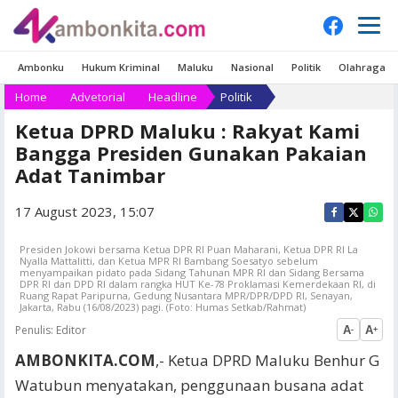
Ambonku
Hukum Kriminal
Maluku
Nasional
Politik
Olahraga
Home
Advetorial
Headline
Politik
Ketua DPRD Maluku : Rakyat Kami
Bangga Presiden Gunakan Pakaian
Adat Tanimbar
17 August 2023, 15:07
Presiden Jokowi bersama Ketua DPR RI Puan Maharani, Ketua DPR RI La
Nyalla Mattalitti, dan Ketua MPR RI Bambang Soesatyo sebelum
menyampaikan pidato pada Sidang Tahunan MPR RI dan Sidang Bersama
DPR RI dan DPD RI dalam rangka HUT Ke-78 Proklamasi Kemerdekaan RI, di
Ruang Rapat Paripurna, Gedung Nusantara MPR/DPR/DPD RI, Senayan,
Jakarta, Rabu (16/08/2023) pagi. (Foto: Humas Setkab/Rahmat)
Penulis:
Editor
A
A
-
+
AMBONKITA.COM
,- Ketua DPRD Maluku Benhur G
Watubun menyatakan, penggunaan busana adat