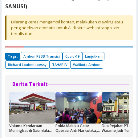
SANUSI)
Dilarang keras mengambil konten, melakukan crawling atau
pengindeksan otomatis untuk AI di situs web ini tanpa izin
tertulis dari.
Tags:
Ambon PSBB Transisi
Covid-19
Lanjutkan
Richard Louhenapessy
TAHAP IV
Walikota Ambon
Berita Terkait
Volume Kendaraan
Polda Maluku Gelar
Dua Pejabat PT Dok
Meningkat di Saumlaki
Operasi Anti Narkotika,
Waiame Jadi Tersan
Buntut Aktivitas Blok
Sasaran Pertama Tempat
Korupsi Kas BUMN,