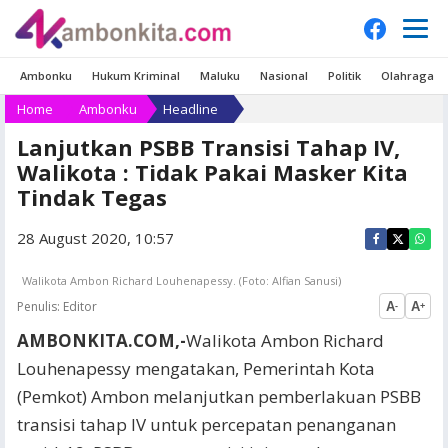
Ambonku
Hukum Kriminal
Maluku
Nasional
Politik
Olahraga
Home
Ambonku
Headline
Lanjutkan PSBB Transisi Tahap IV,
Walikota : Tidak Pakai Masker Kita
Tindak Tegas
28 August 2020, 10:57
Walikota Ambon Richard Louhenapessy. (Foto: Alfian Sanusi)
Penulis:
Editor
A
A
-
+
AMBONKITA.COM,-
Walikota Ambon Richard
Louhenapessy mengatakan, Pemerintah Kota
(Pemkot) Ambon melanjutkan pemberlakuan PSBB
transisi tahap IV untuk percepatan penanganan