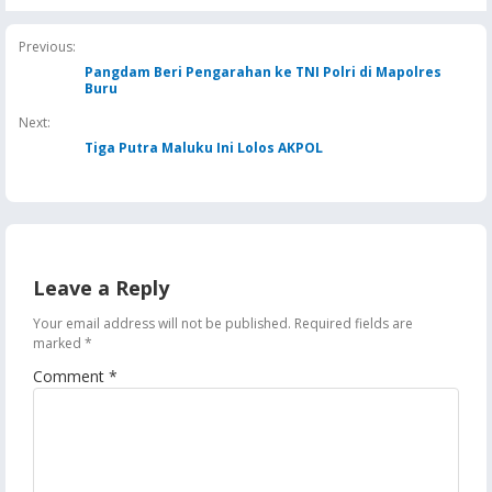
Masela, Pertamina dan
Hiburan Malam
Negara Rugi Rp18,9 M
Pemkab KKT Komitmen
Jaga Keandalan Suplai
Previous:
BBM
Pangdam Beri Pengarahan ke TNI Polri di Mapolres
Buru
Next:
Tiga Putra Maluku Ini Lolos AKPOL
Leave a Reply
Your email address will not be published.
Required fields are
marked
*
Comment
*