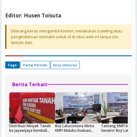
Editor: Husen Toisuta
Dilarang keras mengambil konten, melakukan crawling atau
pengindeksan otomatis untuk AI di situs web ini tanpa izin
tertulis dari.
Tags:
Partai Perindo
Virus Omicron
Berita Terkait
Distribusi Minyak Tanah
Boy Latuconsina Minta
Tantang KNPI Maluk
ke Jayawijaya Kembali
KNPI Maluku Evaluasi
Senator Boy Latucon
Normal
Kinerjanya
Ajak Uji Materi Perm