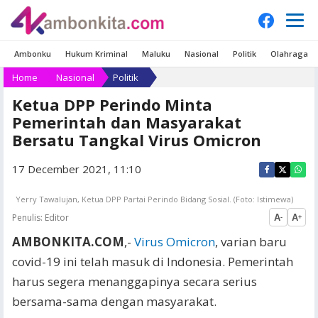
Ambonku
Hukum Kriminal
Maluku
Nasional
Politik
Olahraga
Home
Nasional
Politik
Ketua DPP Perindo Minta
Pemerintah dan Masyarakat
Bersatu Tangkal Virus Omicron
17 December 2021, 11:10
Yerry Tawalujan, Ketua DPP Partai Perindo Bidang Sosial. (Foto: Istimewa)
Penulis:
Editor
A
A
-
+
AMBONKITA.COM
,-
Virus Omicron
, varian baru
covid-19 ini telah masuk di Indonesia. Pemerintah
harus segera menanggapinya secara serius
bersama-sama dengan masyarakat.