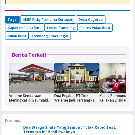
Tags:
AKBP Ricky Purnama Kertapati
Desa Gogorea
Kapolres Pulau Buru
Lokasi Tambang
Polres Pulau Buru
Pulau Buru
Tambang Emas Ilegal
Berita Terkait
Volume Kendaraan
Dua Pejabat PT Dok
Kasus Pembunuhan 
Meningkat di Saumlaki
Waiame Jadi Tersangka
Kei akan Disidangka
Buntut Aktivitas Blok
Korupsi Kas BUMN,
Dua Terdakwa Ditah
Masela, Pertamina dan
Negara Rugi Rp18,9 Miliar
Rutan Ambon
Pemkab KKT Komitmen
Jaga Keandalan Suplai
Previous:
BBM
Dua Warga Silale Yang Sempat Tolak Rapid Test,
Ternyata Ini Hasil Swabnya