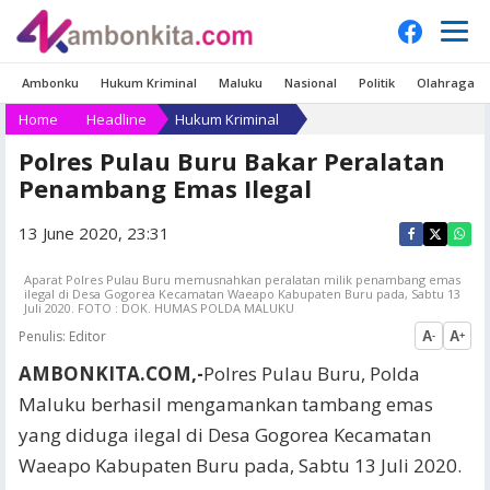
Ambonku
Hukum Kriminal
Maluku
Nasional
Politik
Olahraga
Home
Headline
Hukum Kriminal
Polres Pulau Buru Bakar Peralatan
Penambang Emas Ilegal
13 June 2020, 23:31
Aparat Polres Pulau Buru memusnahkan peralatan milik penambang emas
ilegal di Desa Gogorea Kecamatan Waeapo Kabupaten Buru pada, Sabtu 13
Juli 2020. FOTO : DOK. HUMAS POLDA MALUKU
Penulis:
Editor
A
A
-
+
AMBONKITA.COM,-
Polres Pulau Buru, Polda
Maluku berhasil mengamankan tambang emas
yang diduga ilegal di Desa Gogorea Kecamatan
Waeapo Kabupaten Buru pada, Sabtu 13 Juli 2020.