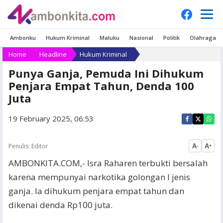
Ambonku
Hukum Kriminal
Maluku
Nasional
Politik
Olahraga
Home
Headline
Hukum Kriminal
Punya Ganja, Pemuda Ini Dihukum
Penjara Empat Tahun, Denda 100
Juta
19 February 2025, 06:53
Penulis:
Editor
A
A
-
+
AMBONKITA.COM,- Isra Raharen terbukti bersalah
karena mempunyai narkotika golongan I jenis
ganja. Ia dihukum penjara empat tahun dan
dikenai denda Rp100 juta.