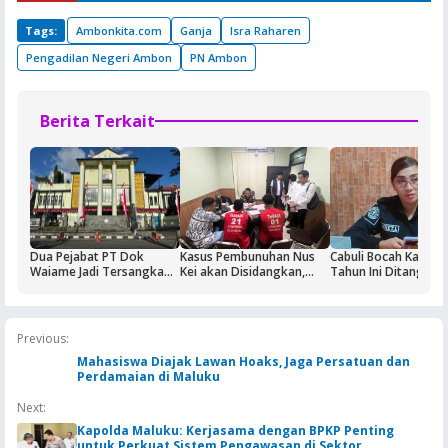
Tags:
Ambonkita.com
Ganja
Isra Raharen
Pengadilan Negeri Ambon
PN Ambon
Berita Terkait
Dua Pejabat PT Dok
Kasus Pembunuhan Nus
Cabuli Bocah Kakek 
Waiame Jadi Tersangka
Kei akan Disidangkan,
Tahun Ini Ditangkap
Korupsi Kas BUMN,
Dua Terdakwa Ditahan di
Negara Rugi Rp18,9 Miliar
Rutan Ambon
Previous:
Mahasiswa Diajak Lawan Hoaks, Jaga Persatuan dan
Perdamaian di Maluku
Next:
Kapolda Maluku: Kerjasama dengan BPKP Penting
untuk Perkuat Sistem Pengawasan di Sektor