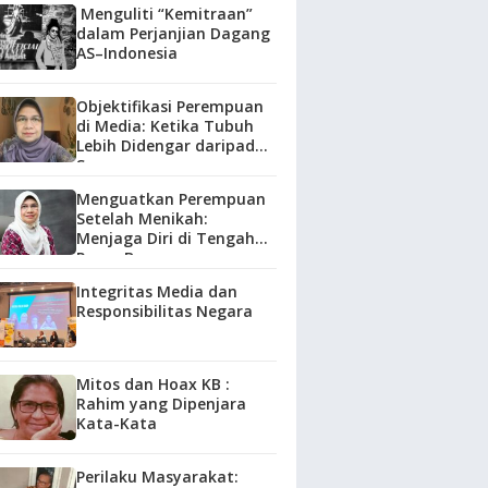
Menguliti “Kemitraan”
dalam Perjanjian Dagang
AS–Indonesia
Objektifikasi Perempuan
di Media: Ketika Tubuh
Lebih Didengar daripada
Suara
Menguatkan Perempuan
Setelah Menikah:
Menjaga Diri di Tengah
Peran Baru
Integritas Media dan
Responsibilitas Negara
Mitos dan Hoax KB :
Rahim yang Dipenjara
Kata-Kata
Perilaku Masyarakat: