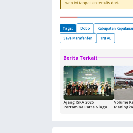
web ini tanpa izin tertulis dari.
Tags:
Dobo
Kabupaten Kepulaua
Save Marafenfen
TNI AL
Berita Terkait
Ajang ISRA 2026
Volume K
Pertamina Patra Niaga
Meningkat
Regional Papua Maluku
Buntut Akt
Borong Lima
Masela, P
Penghargaan
Pemkab K
Jaga Kean
BBM