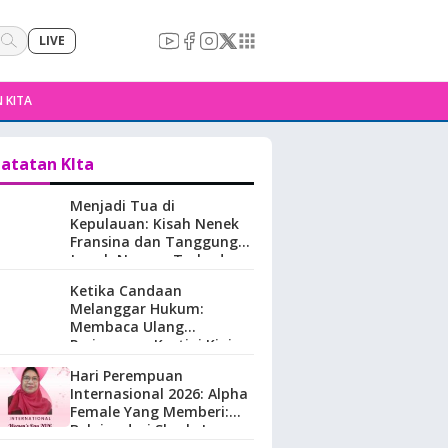
LIVE
 KITA
atatan KIta
Menjadi Tua di
Kepulauan: Kisah Nenek
Fransina dan Tanggung
Jawab Negara Terhadap
Perempuan Lansia di
Ketika Candaan
Maluku.
Melanggar Hukum:
Membaca Ulang
Perjuangan Kartini Kini
Hari Perempuan
Internasional 2026: Alpha
Female Yang Memberi:
Belajar dari Sherly Laos