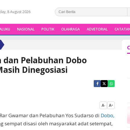
day, 8 August 2026
ALUKU
NASIONAL
POLITIK
OLAHRAGA
ADVETORIAL
CATATAN
C
a dan Pelabuhan Dobo
Masih Dinegosiasi
A
A
-
+
 Rar Gwamar dan Pelabuhan Yos Sudarso di
Dobo,
ng sempat disasi oleh masyarakat adat setempat,