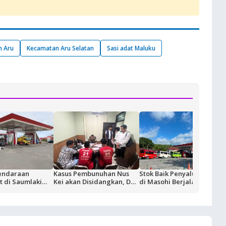
n Aru
Kecamatan Aru Selatan
Sasi adat Maluku
endaraan
Kasus Pembunuhan Nus
Stok Baik Penyaluran BBM
 di Saumlaki
Kei akan Disidangkan, Dua
di Masohi Berjalan Normal
ivitas Blok
Terdakwa Ditahan di
ertamina dan
Rutan Ambon
KT Komitmen
dalan Suplai