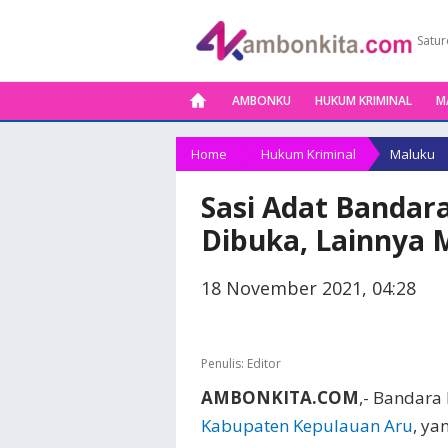
Satur
AMBONKU
HUKUM KRIMINAL
M
Home
Hukum Kriminal
Maluku
Sasi Adat Bandar
Dibuka, Lainnya 
18 November 2021, 04:28
Penulis:
Editor
AMBONKITA.COM
,- Bandara
Kabupaten Kepulauan Aru
, ya