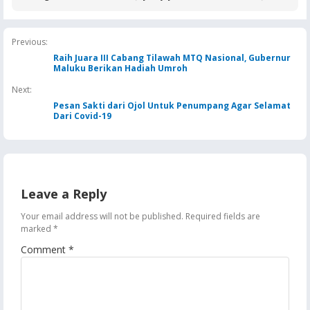
Buntut Aktivitas Blok
Normal
Korupsi Kas BUMN,
Masela, Pertamina dan
Negara Rugi Rp18,9 M
Pemkab KKT Komitmen
Jaga Keandalan Suplai
Previous:
BBM
Raih Juara III Cabang Tilawah MTQ Nasional, Gubernur
Maluku Berikan Hadiah Umroh
Next:
Pesan Sakti dari Ojol Untuk Penumpang Agar Selamat
Dari Covid-19
Leave a Reply
Your email address will not be published.
Required fields are
marked
*
Comment
*