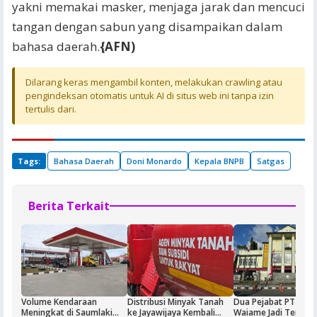
yakni memakai masker, menjaga jarak dan mencuci
tangan dengan sabun yang disampaikan dalam
bahasa daerah.
{AFN)
Dilarang keras mengambil konten, melakukan crawling atau
pengindeksan otomatis untuk AI di situs web ini tanpa izin
tertulis dari.
Tags:
Bahasa Daerah
Doni Monardo
Kepala BNPB
Satgas
Berita Terkait
Volume Kendaraan
Distribusi Minyak Tanah
Dua Pejabat PT Dok
Meningkat di Saumlaki
ke Jayawijaya Kembali
Waiame Jadi Tersan