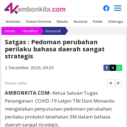
Ambonku
Hukum Kriminal
Maluku
Nasional
Politik
Olahraga
Home
Headline
Nasional
Satgas : Pedoman perubahan
perilaku bahasa daerah sangat
strategis
2 December 2020, 09:30
Penulis:
Editor
A
A
-
+
AMBONKITA.COM-
Ketua Satuan Tugas
Penanganan COVID-19 Letjen TNI Doni Monardo
mengatakan penyusunan pedoman perubahan
perilaku protokol kesehatan 3M dalam bahasa
daerah sangat strategis.