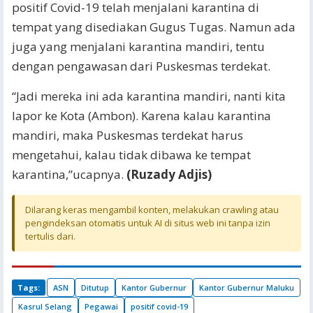
positif Covid-19 telah menjalani karantina di
tempat yang disediakan Gugus Tugas. Namun ada
juga yang menjalani karantina mandiri, tentu
dengan pengawasan dari Puskesmas terdekat.
“Jadi mereka ini ada karantina mandiri, nanti kita
lapor ke Kota (Ambon). Karena kalau karantina
mandiri, maka Puskesmas terdekat harus
mengetahui, kalau tidak dibawa ke tempat
karantina,”ucapnya.
(Ruzady Adjis)
Dilarang keras mengambil konten, melakukan crawling atau
pengindeksan otomatis untuk AI di situs web ini tanpa izin
tertulis dari.
Tags:
ASN
Ditutup
Kantor Gubernur
Kantor Gubernur Maluku
Kasrul Selang
Pegawai
positif covid-19