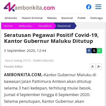
Ambonku
Hukum Kriminal
Maluku
Nasional
Politik
Olahraga
Home
Ambonku
Headline
Nasional
Seratusan Pegawai Positif Covid-19,
Kantor Gubernur Maluku Ditutup
3 September 2020, 12:44
Kasrul Selang. FOTO : HUMAS MALUKU
Penulis:
Editor
A
A
-
+
AMBONKITA.COM,-
Kantor Gubernur Maluku di
kawasan Jalan Pattimura Ambon akan ditutup
selama 3 hari kedepan, terhitung mulai besok,
Jumat 4 September hingga 6 September 2020.
Selama penutupan, Kantor Gubernur akan