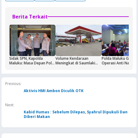
Berita Terkait
Sidak SPN, Kapolda
Volume Kendaraan
Polda Maluku Gelar
Maluku: Masa Depan Polri
Meningkat di Saumlaki
Operasi Anti Narkoti
Ditentukan dari Kualitas
Buntut Aktivitas Blok
Sasaran Pertama T
Pendidikan di SPN
Masela, Pertamina dan
Hiburan Malam
Pemkab KKT Komitmen
Jaga Keandalan Suplai
Previous:
BBM
Aktivis HMI Ambon Diculik OTK
Next:
Kabid Humas : Sebelum Dilepas, Syahrul Dipukuli Dan
Diberi Makan