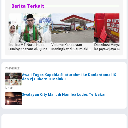
Berita Terkait
Ibu-Ibu MT Nurul Huda
Volume Kendaraan
Distribusi Minyak T
Hualoy Khatam Al-Qur’an,
Meningkat di Saumlaki
ke Jayawijaya Kemba
Generasi Muda Diajak Jadi
Buntut Aktivitas Blok
Normal
Lebih “Kebal” Hoaks
Masela, Pertamina dan
Pemkab KKT Komitmen
Jaga Keandalan Suplai
Previous:
BBM
Awali Tugas Kapolda Silaturahmi ke Danlantamal IX
dan Pj Gubernur Maluku
Next:
Swalayan City Mart di Namlea Ludes Terbakar