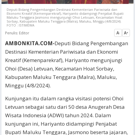
Deputi Bidang Pengembangan Destinasi Kementerian Pariwisata dan
Ekonomi Kreatif (Kemenparekraf), Hariyanto didampingi Penjabat Bupati
Maluku Tenggara Jasmono mengunjungi Ohoi Letvuan, Kecamatan Hoat
Sorbay, Kabupaten Maluku Tenggara (Malra), Maluku, Minggu (4/8/2024).
FOTO : ISTIMEWA
Penulis:
Editor
A
A
-
+
AMBONKITA.COM-
Deputi Bidang Pengembangan
Destinasi Kementerian Pariwisata dan Ekonomi
Kreatif (Kemenparekraf), Hariyanto mengunjungi
Ohoi (Desa) Letvuan, Kecamatan Hoat Sorbay,
Kabupaten Maluku Tenggara (Malra), Maluku,
Minggu (4/8/2024).
Kunjungan itu dalam rangka visitasi potensi Ohoi
Letvuan sebagai satu dari 50 desa Anugerah Desa
Wisata Indonesia (ADWI) tahun 2024. Dalam
kunjungan ini, Hariyanto didampingi Penjabat
Bupati Maluku Tenggara, Jasmono beserta jajaran,