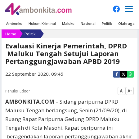
Ambonku
Hukum Kriminal
Maluku
Nasional
Politik
Olahraga
Home
Politik
Evaluasi Kinerja Pemerintah, DPRD
Maluku Tengah Setujui Laporan
Pertanggungjawaban APBD 2019
22 September 2020, 09:45
Penulis:
Editor
A
A
-
+
AMBONKITA.COM
– Sidang paripurna DPRD
Maluku Tengah berlangsung, Senin (21/09/20), di
Ruang Rapat Paripurna Gedung DPRD Maluku
Tengah di Kota Masohi. Rapat peripurna ini
beragendakan laporan pertanggungjawaban akhir