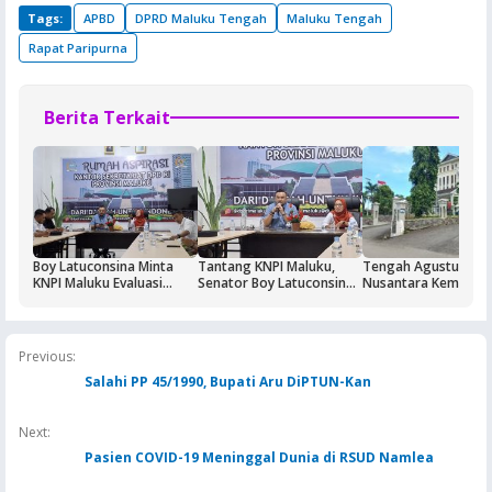
Tags:
APBD
DPRD Maluku Tengah
Maluku Tengah
Rapat Paripurna
Berita Terkait
Boy Latuconsina Minta
Tantang KNPI Maluku,
Tengah Agustus Bah
KNPI Maluku Evaluasi
Senator Boy Latuconsina
Nusantara Kembali
Kinerjanya
Ajak Uji Materi Permen
Beroperasi, DPRD Ma
hingga Perpres tak Adil ke
Armada Off segera
MK
Diaktifkan
Previous:
Salahi PP 45/1990, Bupati Aru DiPTUN-Kan
Next:
Pasien COVID-19 Meninggal Dunia di RSUD Namlea