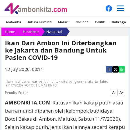
Ambonku
Hukum Kriminal
Maluku
Nasional
Politik
Olahraga
Home
Headline
Nasional
Ikan Dari Ambon Ini Diterbangkan
ke Jakarta dan Bandung Untuk
Pasien COVID-19
13 July 2020, 00:11
Ikan hasil panen dari Ambon untuk diterbangkan ke Jakarta, Sabtu
(11/7/2020). FOTO : HUMAS BNPB
Penulis:
Editor
A
A
-
+
AMBONKITA.COM-
Ratusan ikan kakap putih atau
barramundi dipanen oleh kelompok budidaya
Botol Bekas di Ambon, Maluku, Sabtu (11/7/2020).
Selain kakap putih, jenis ikan lainnya seperti kerapu