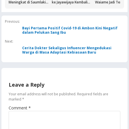
Meningkat di Saumlaki
ke Jayawijaya Kembali
Waiame Jadi Tersan
Buntut Aktivitas Blok
Normal
Korupsi Kas BUMN,
Masela, Pertamina dan
Negara Rugi Rp18,9 M
Pemkab KKT Komitmen
Jaga Keandalan Suplai
Previous:
BBM
Bayi Pertama Positif Covid-19 di Ambon Kini Negatif
dalam Pelukan Sang Ibu
Next:
Cerita Dokter Sekaligus Influencer Mengedukasi
Warga di Masa Adaptasi Kebiasaan Baru
Leave a Reply
Your email address will not be published.
Required fields are
marked
*
Comment
*