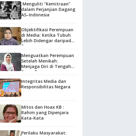
Menguliti “Kemitraan”
dalam Perjanjian Dagang
AS–Indonesia
Objektifikasi Perempuan
di Media: Ketika Tubuh
Lebih Didengar daripada
Suara
Menguatkan Perempuan
Setelah Menikah:
Menjaga Diri di Tengah
Peran Baru
Integritas Media dan
Responsibilitas Negara
Mitos dan Hoax KB :
Rahim yang Dipenjara
Kata-Kata
Perilaku Masyarakat: