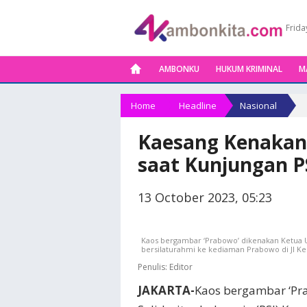
Frida
AMBONKU
HUKUM KRIMINAL
M
Home
Headline
Nasional
Kaesang Kenakan
saat Kunjungan P
13 October 2023, 05:23
Kaos bergambar ‘Prabowo’ dikenakan Ketua Um
bersilaturahmi ke kediaman Prabowo di Jl Ker
Penulis:
Editor
JAKARTA-
Kaos bergambar ‘Pr