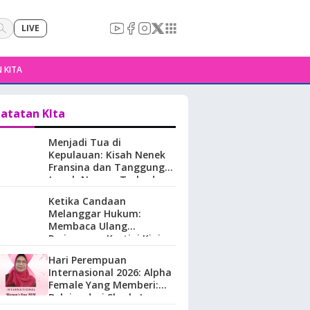
LIVE
 KITA
atatan KIta
Menjadi Tua di
Kepulauan: Kisah Nenek
Fransina dan Tanggung
Jawab Negara Terhadap
Perempuan Lansia di
Ketika Candaan
Maluku.
Melanggar Hukum:
Membaca Ulang
Perjuangan Kartini Kini
Hari Perempuan
Internasional 2026: Alpha
Female Yang Memberi:
Belajar dari Sherly Laos