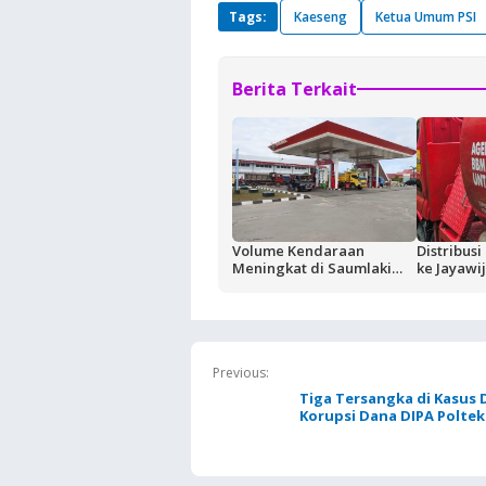
Tags:
Kaeseng
Ketua Umum PSI
Berita Terkait
Volume Kendaraan
Distribus
Meningkat di Saumlaki
ke Jayawi
Buntut Aktivitas Blok
Normal
Masela, Pertamina dan
Pemkab KKT Komitmen
Jaga Keandalan Suplai
BBM
Previous:
Tiga Tersangka di Kasus
Korupsi Dana DIPA Polte