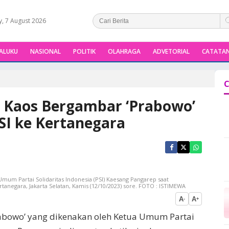
y, 7 August 2026
ALUKU
NASIONAL
POLITIK
OLAHRAGA
ADVETORIAL
CATATAN
C
 Kaos Bergambar ‘Prabowo’
SI ke Kertanegara
um Partai Solidaritas Indonesia (PSI) Kaesang Pangarep saat
tanegara, Jakarta Selatan, Kamis (12/10/2023) sore. FOTO : ISTIMEWA
A
A
-
+
abowo’ yang dikenakan oleh Ketua Umum Partai