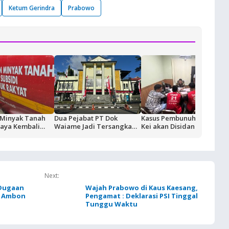
Ketum Gerindra
Prabowo
i Minyak Tanah
Dua Pejabat PT Dok
Kasus Pembunuhan Nus
jaya Kembali
Waiame Jadi Tersangka
Kei akan Disidangkan, Dua
Korupsi Kas BUMN,
Terdakwa Ditahan di
Negara Rugi Rp18,9 Miliar
Rutan Ambon
Next:
 Dugaan
Wajah Prabowo di Kaus Kaesang,
k Ambon
Pengamat : Deklarasi PSI Tinggal
Tunggu Waktu