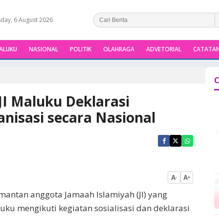
day, 6 August 2026
ALUKU
NASIONAL
POLITIK
OLAHRAGA
ADVETORIAL
CATATAN
C
I Maluku Deklarasi
isasi secara Nasional
A
A
-
+
 mantan anggota Jamaah Islamiyah (JI) yang
uku mengikuti kegiatan sosialisasi dan deklarasi