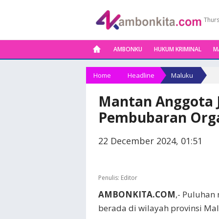
Thurs
AMBONKU
HUKUM KRIMINAL
M
Home
Headline
Maluku
Mantan Anggota J
Pembubaran Organ
22 December 2024, 01:51
Penulis:
Editor
AMBONKITA.COM
,- Puluhan
berada di wilayah provinsi Mal