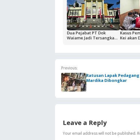
Dua Pejabat PT Dok
Kasus Pe
Waiame Jadi Tersangka
Kei akan 
Korupsi Kas BUMN,
Terdakwa 
Negara Rugi Rp18,9 Miliar
Rutan Am
Previous:
Ratusan Lapak Pedagang 
Mardika Dibongkar
Leave a Reply
Your email address will not be published.
R