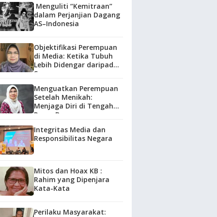
Menguliti “Kemitraan”
dalam Perjanjian Dagang
AS–Indonesia
Objektifikasi Perempuan
di Media: Ketika Tubuh
Lebih Didengar daripada
Suara
Menguatkan Perempuan
Setelah Menikah:
Menjaga Diri di Tengah
Peran Baru
Integritas Media dan
Responsibilitas Negara
Mitos dan Hoax KB :
Rahim yang Dipenjara
Kata-Kata
Perilaku Masyarakat: