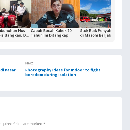
mbunuhan Nus
Cabuli Bocah Kakek 70
Stok Baik Penyaluran BBM
Disidangkan, Dua
Tahun Ini Ditangkap
di Masohi Berjalan Normal
Ditahan di
bon
Next:
di Pasar
Photography Ideas for Indoor to fight
boredom during isolation
equired fields are marked
*