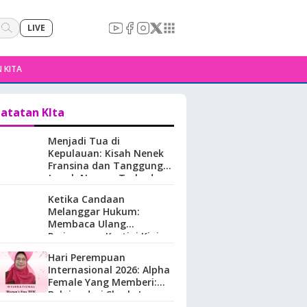
LIVE
 KITA
atatan KIta
Menjadi Tua di
Kepulauan: Kisah Nenek
Fransina dan Tanggung
Jawab Negara Terhadap
Perempuan Lansia di
Ketika Candaan
Maluku.
Melanggar Hukum:
Membaca Ulang
Perjuangan Kartini Kini
Hari Perempuan
Internasional 2026: Alpha
Female Yang Memberi:
Belajar dari Sherly Laos