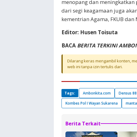
menopang dan meningkatkan 
dari segi keagamaan juga aka
kementrian Agama, FKUB dan M
Editor: Husen Toisuta
BACA
BERITA TERKINI AMBO
Dilarang keras mengambil konten, mel
web ini tanpa izin tertulis dari.
Tags:
Ambonkita.com
Densus 88 
Kombes Pol I Wayan Sukarena
manta
Berita Terkait