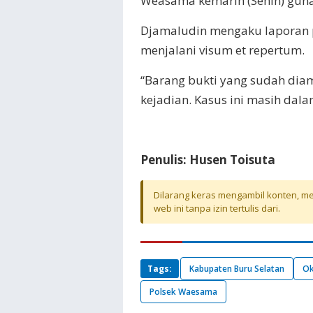
Weasama kemarin (Senin) guna 
Djamaludin mengaku laporan po
menjalani visum et repertum.
“Barang bukti yang sudah di
kejadian. Kasus ini masih dal
Penulis: Husen Toisuta
Dilarang keras mengambil konten, mel
web ini tanpa izin tertulis dari.
Tags:
Kabupaten Buru Selatan
Ok
Polsek Waesama