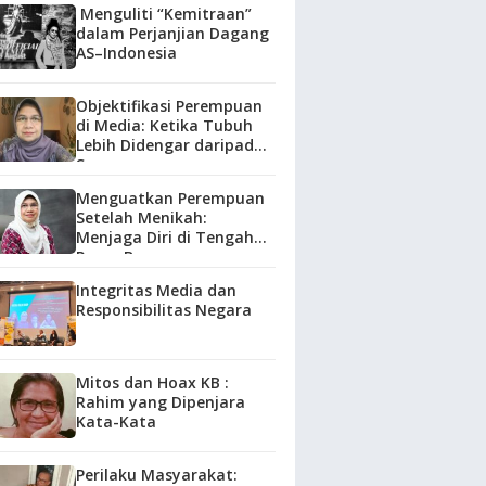
Menguliti “Kemitraan”
dalam Perjanjian Dagang
AS–Indonesia
Objektifikasi Perempuan
di Media: Ketika Tubuh
Lebih Didengar daripada
Suara
Menguatkan Perempuan
Setelah Menikah:
Menjaga Diri di Tengah
Peran Baru
Integritas Media dan
Responsibilitas Negara
Mitos dan Hoax KB :
Rahim yang Dipenjara
Kata-Kata
Perilaku Masyarakat: