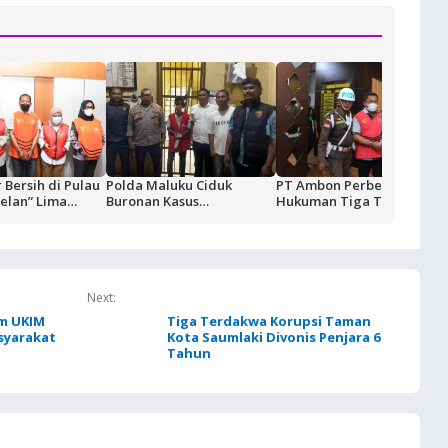
 Bersih di Pulau
Polda Maluku Ciduk
PT Ambon Perberat
elan” Lima
Buronan Kasus
Hukuman Tiga Terdakwa
, Kerugian
Pengeroyokan Mahasiswa
Korupsi BUMD PT.
p3 Miliar
di Ambon, Penangkapan
Tanimbar Energi, Eks
Berlangsung Dramatis
Bupati Divonis Penjara 7
Tahun
Next:
m UKIM
Tiga Terdakwa Korupsi Taman
asyarakat
Kota Saumlaki Divonis Penjara 6
Tahun