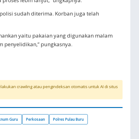
proses lebih lanjut,” ungkapnya.
lisi sudah diterima. Korban juga telah
amankan yaitu pakaian yang digunakan malam
am penyelidikan,” pungkasnya.
akukan crawling atau pengindeksan otomatis untuk AI di situs
num Guru
Perkosaan
Polres Pulau Buru