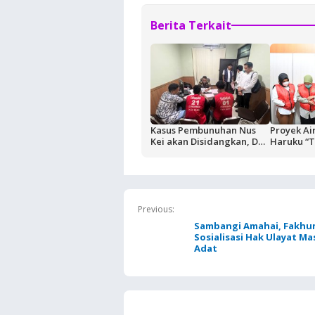
Berita Terkait
Kasus Pembunuhan Nus
Proyek Air
Kei akan Disidangkan, Dua
Haruku “T
Terdakwa Ditahan di
Tersangka
Rutan Ambon
Ditaksir R
Previous:
Sambangi Amahai, Fakhu
Sosialisasi Hak Ulayat M
Adat