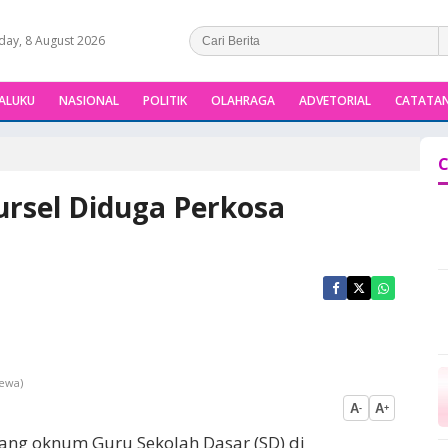
day, 8 August 2026
ALUKU
NASIONAL
POLITIK
OLAHRAGA
ADVETORIAL
CATATAN
C
rsel Diduga Perkosa
mewa)
A
A
-
+
orang oknum Guru Sekolah Dasar (SD) di