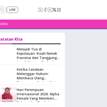
LIVE
 KITA
atatan KIta
Menjadi Tua di
Kepulauan: Kisah Nenek
Fransina dan Tanggung
Jawab Negara Terhadap
Perempuan Lansia di
Ketika Candaan
Maluku.
Melanggar Hukum:
Membaca Ulang
Perjuangan Kartini Kini
Hari Perempuan
Internasional 2026: Alpha
Female Yang Memberi:
Belajar dari Sherly Laos