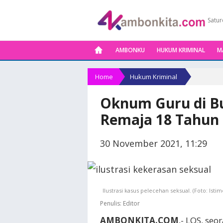
Satur
AMBONKU
HUKUM KRIMINAL
M
Home
Hukum Kriminal
Oknum Guru di Bu
Remaja 18 Tahun
30 November 2021, 11:29
Ilustrasi kasus pelecehan seksual. (Foto: Isti
Penulis:
Editor
AMBONKITA.COM
,- LOS, se