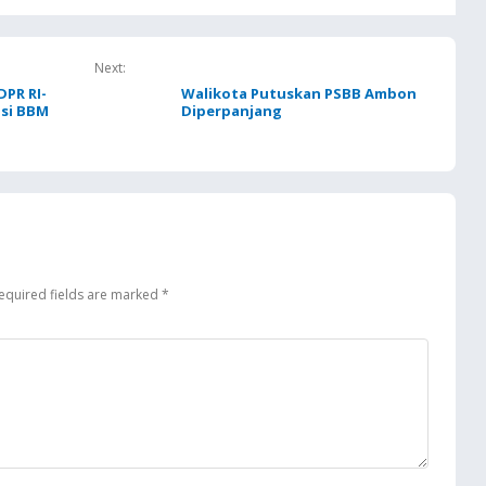
KT Komitmen
dalan Suplai
Next:
PR RI-
Walikota Putuskan PSBB Ambon
usi BBM
Diperpanjang
equired fields are marked
*