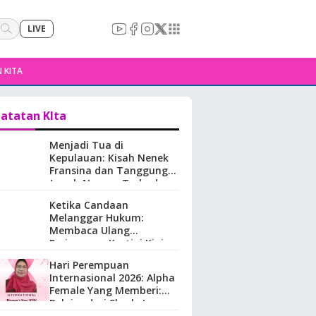
LIVE
 KITA
atatan KIta
Menjadi Tua di
Kepulauan: Kisah Nenek
Fransina dan Tanggung
Jawab Negara Terhadap
Perempuan Lansia di
Ketika Candaan
Maluku.
Melanggar Hukum:
Membaca Ulang
Perjuangan Kartini Kini
Hari Perempuan
Internasional 2026: Alpha
Female Yang Memberi:
Belajar dari Sherly Laos