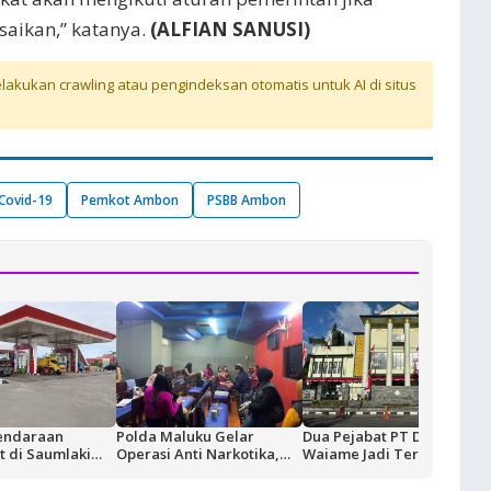
saikan,” katanya.
(ALFIAN SANUSI)
akukan crawling atau pengindeksan otomatis untuk AI di situs
Covid-19
Pemkot Ambon
PSBB Ambon
endaraan
Polda Maluku Gelar
Dua Pejabat PT Dok
 di Saumlaki
Operasi Anti Narkotika,
Waiame Jadi Tersangka
ivitas Blok
Sasaran Pertama Tempat
Korupsi Kas BUMN,
ertamina dan
Hiburan Malam
Negara Rugi Rp18,9 Miliar