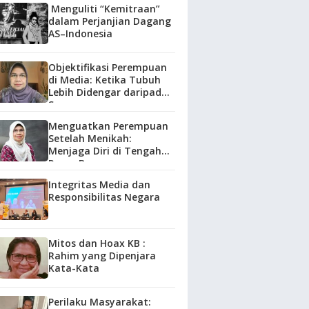
Menguliti “Kemitraan”
dalam Perjanjian Dagang
AS–Indonesia
Objektifikasi Perempuan
di Media: Ketika Tubuh
Lebih Didengar daripada
Suara
Menguatkan Perempuan
Setelah Menikah:
Menjaga Diri di Tengah
Peran Baru
Integritas Media dan
Responsibilitas Negara
Mitos dan Hoax KB :
Rahim yang Dipenjara
Kata-Kata
Perilaku Masyarakat: