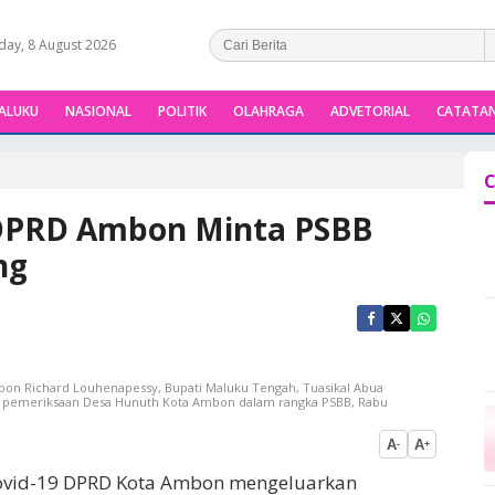
day, 8 August 2026
ALUKU
NASIONAL
POLITIK
OLAHRAGA
ADVETORIAL
CATATAN
C
 DPRD Ambon Minta PSBB
ng
bon Richard Louhenapessy, Bupati Maluku Tengah, Tuasikal Abua
pemeriksaan Desa Hunuth Kota Ambon dalam rangka PSBB, Rabu
A
A
-
+
ovid-19 DPRD Kota Ambon mengeluarkan