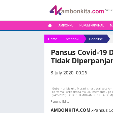
Satur
AMBONKU
HUKUM KRIMINAL
M
Home
Ambonku
Headline
Pansus Covid-19
Tidak Diperpanja
3 July 2020, 00:26
Gubernur Maluku Murad Ismail, Walikota Am
bersama Forkopimda Maluku memantau pos 
(24/6/2020). FOTO : HAMDI (AMBONKITA.COM)
Penulis:
Editor
AMBONKITA.COM,-
Pansus C