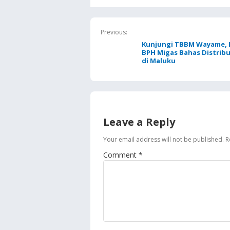
Pemkab K
Jaga Kean
BBM
Previous:
Kunjungi TBBM Wayame, D
BPH Migas Bahas Distrib
di Maluku
Leave a Reply
Your email address will not be published.
R
Comment
*