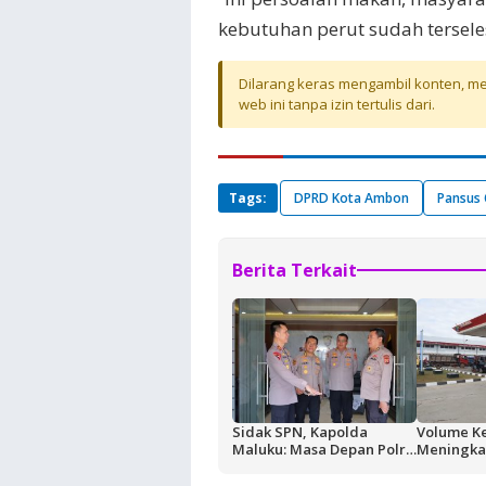
kebutuhan perut sudah tersele
Dilarang keras mengambil konten, mel
web ini tanpa izin tertulis dari.
Tags:
DPRD Kota Ambon
Pansus 
Berita Terkait
Sidak SPN, Kapolda
Volume K
Maluku: Masa Depan Polri
Meningkat
Ditentukan dari Kualitas
Buntut Akt
Pendidikan di SPN
Masela, P