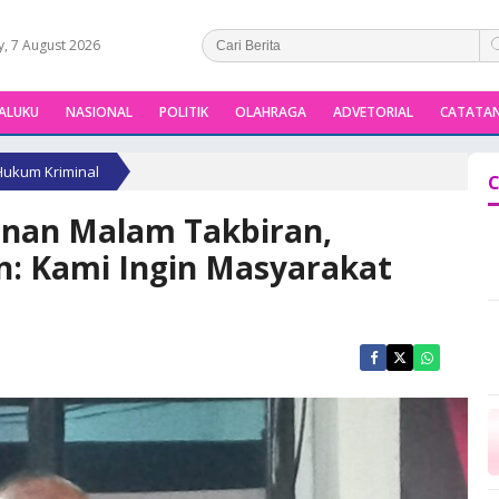
y, 7 August 2026
ALUKU
NASIONAL
POLITIK
OLAHRAGA
ADVETORIAL
CATATAN
Hukum Kriminal
C
nan Malam Takbiran,
: Kami Ingin Masyarakat