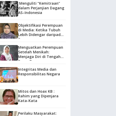
Menguliti “Kemitraan”
dalam Perjanjian Dagang
AS–Indonesia
Objektifikasi Perempuan
di Media: Ketika Tubuh
Lebih Didengar daripada
Suara
Menguatkan Perempuan
Setelah Menikah:
Menjaga Diri di Tengah
Peran Baru
Integritas Media dan
Responsibilitas Negara
Mitos dan Hoax KB :
Rahim yang Dipenjara
Kata-Kata
Perilaku Masyarakat: