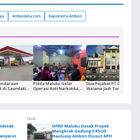
tya
Ambonkita.com
Kapolresta Ambon
endaraan
Polda Maluku Gelar
Dua Pejabat PT Dok
 di Saumlaki
Operasi Anti Narkotika,
Waiame Jadi Tersangka
ivitas Blok
Sasaran Pertama Tempat
Korupsi Kas BUMN,
ertamina dan
Hiburan Malam
Negara Rugi Rp18,9 Miliar
KT Komitmen
dalan Suplai
Next:
idesak
DPRD Maluku Desak Proyek
Mangkrak Gedung E RSUD
Menyeret
Haulussy Ambon Diusut APH