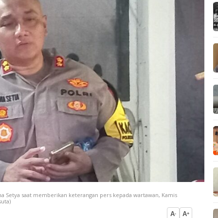
ima Setya saat memberikan keterangan pers kepada wartawan, Kamis
uta)
A
A
-
+