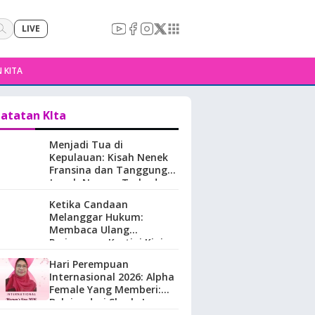
LIVE
 KITA
atatan KIta
Menjadi Tua di
Kepulauan: Kisah Nenek
Fransina dan Tanggung
Jawab Negara Terhadap
Perempuan Lansia di
Ketika Candaan
Maluku.
Melanggar Hukum:
Membaca Ulang
Perjuangan Kartini Kini
Hari Perempuan
Internasional 2026: Alpha
Female Yang Memberi:
Belajar dari Sherly Laos