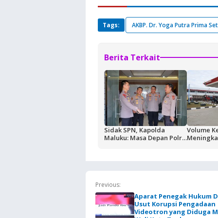
Tags:
AKBP. Dr. Yoga Putra Prima Se
Berita Terkait
Sidak SPN, Kapolda
Volume K
Maluku: Masa Depan Polri
Meningkat
Ditentukan dari Kualitas
Buntut Akt
Pendidikan di SPN
Masela, P
Pemkab K
Jaga Kean
BBM
Previous:
Aparat Penegak Hukum D
Usut Korupsi Pengadaan
Videotron yang Diduga 