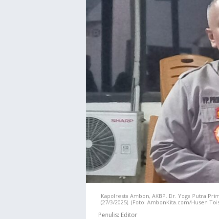
Kapolresta Ambon, AKBP. Dr. Yoga Putra Pr
(27/3/2025). (Foto: AmbonKita.com/Husen Tois
Penulis:
Editor