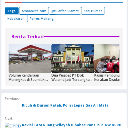
Tags:
Ambonkita.com
Iptu Affan Slamet
Kasi Humas
Kebakaran
Polres Malteng
Berita Terkait
Volume Kendaraan
Dua Pejabat PT Dok
Kasus Pembunuhan 
Meningkat di Saumlaki
Waiame Jadi Tersangka
Kei akan Disidangka
Buntut Aktivitas Blok
Korupsi Kas BUMN,
Dua Terdakwa Ditah
Masela, Pertamina dan
Negara Rugi Rp18,9 Miliar
Rutan Ambon
Pemkab KKT Komitmen
Jaga Keandalan Suplai
Previous:
BBM
Ricuh di Durian Patah, Polisi Lepas Gas Air Mata
Next:
Revisi Tata Ruang Wilayah Dibahas Pansus RTRW DPRD