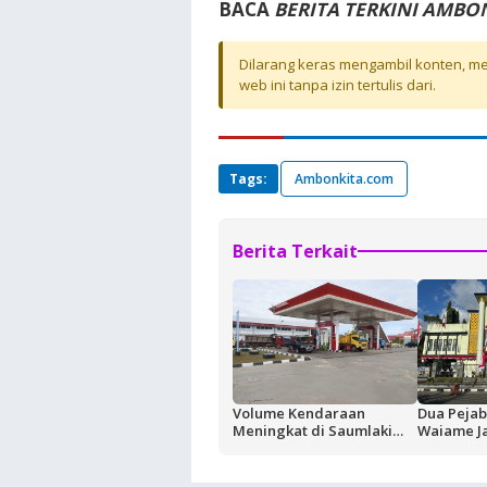
BACA
BERITA TERKINI AMBO
Dilarang keras mengambil konten, mel
web ini tanpa izin tertulis dari.
Tags:
Ambonkita.com
Berita Terkait
Volume Kendaraan
Dua Pejab
Meningkat di Saumlaki
Waiame J
Buntut Aktivitas Blok
Korupsi K
Masela, Pertamina dan
Negara Ru
Pemkab KKT Komitmen