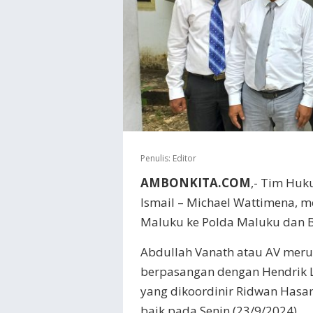
Penulis:
Editor
AMBONKITA.COM
,- Tim Hu
Ismail – Michael Wattimena, m
Maluku ke Polda Maluku dan B
Abdullah Vanath atau AV meru
berpasangan dengan Hendrik Le
yang dikoordinir Ridwan Hasa
baik pada Senin (23/9/2024).