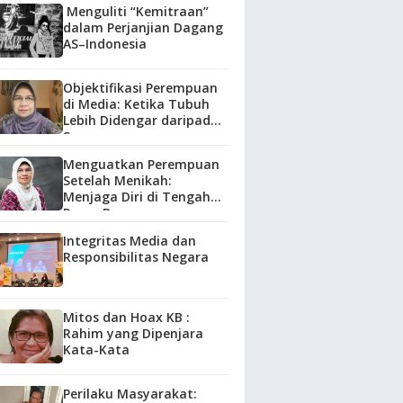
Menguliti “Kemitraan”
dalam Perjanjian Dagang
AS–Indonesia
Objektifikasi Perempuan
di Media: Ketika Tubuh
Lebih Didengar daripada
Suara
Menguatkan Perempuan
Setelah Menikah:
Menjaga Diri di Tengah
Peran Baru
Integritas Media dan
Responsibilitas Negara
Mitos dan Hoax KB :
Rahim yang Dipenjara
Kata-Kata
Perilaku Masyarakat: