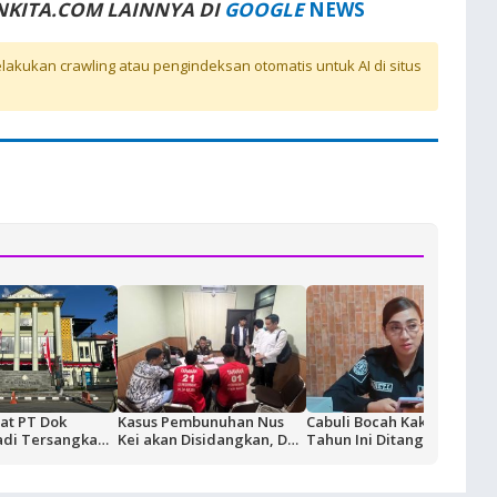
NKITA.COM LAINNYA DI
GOOGLE
NEWS
akukan crawling atau pengindeksan otomatis untuk AI di situs
at PT Dok
Kasus Pembunuhan Nus
Cabuli Bocah Kakek 70
adi Tersangka
Kei akan Disidangkan, Dua
Tahun Ini Ditangkap
as BUMN,
Terdakwa Ditahan di
gi Rp18,9 Miliar
Rutan Ambon