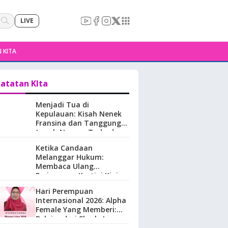
LIVE
 KITA
atatan KIta
Menjadi Tua di
Kepulauan: Kisah Nenek
Fransina dan Tanggung
Jawab Negara Terhadap
Perempuan Lansia di
Ketika Candaan
Maluku.
Melanggar Hukum:
Membaca Ulang
Perjuangan Kartini Kini
Hari Perempuan
Internasional 2026: Alpha
Female Yang Memberi:
Belajar dari Sherly Laos