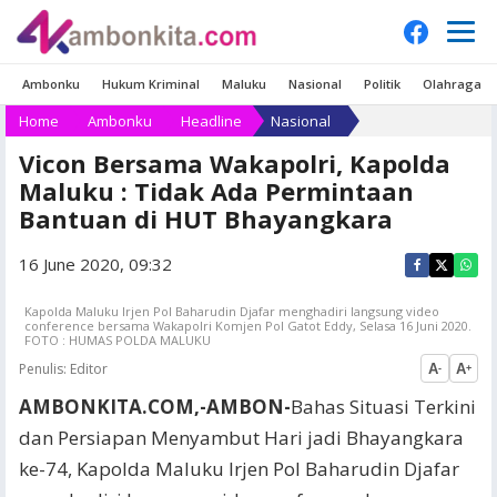
Ambonku
Hukum Kriminal
Maluku
Nasional
Politik
Olahraga
Home
Ambonku
Headline
Nasional
Vicon Bersama Wakapolri, Kapolda
Maluku : Tidak Ada Permintaan
Bantuan di HUT Bhayangkara
16 June 2020, 09:32
Kapolda Maluku Irjen Pol Baharudin Djafar menghadiri langsung video
conference bersama Wakapolri Komjen Pol Gatot Eddy, Selasa 16 Juni 2020.
FOTO : HUMAS POLDA MALUKU
Penulis:
Editor
A
A
-
+
AMBONKITA.COM,-AMBON-
Bahas Situasi Terkini
dan Persiapan Menyambut Hari jadi Bhayangkara
ke-74, Kapolda Maluku Irjen Pol Baharudin Djafar