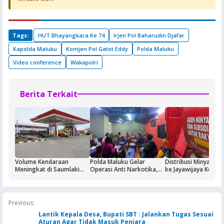
Tags:
HUT Bhayangkara Ke 74
Irjen Pol Baharudin Djafar
Kapolda Maluku
Komjen Pol Gatot Eddy
Polda Maluku
Video conference
Wakapolri
Berita Terkait
Volume Kendaraan
Polda Maluku Gelar
Distribusi Minyak T
Meningkat di Saumlaki
Operasi Anti Narkotika,
ke Jayawijaya Kemba
Buntut Aktivitas Blok
Sasaran Pertama Tempat
Normal
Masela, Pertamina dan
Hiburan Malam
Pemkab KKT Komitmen
Jaga Keandalan Suplai
Previous:
BBM
Lantik Kepala Desa, Bupati SBT : Jalankan Tugas Sesuai
Aturan Agar Tidak Masuk Penjara