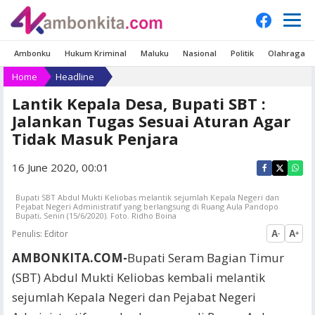
Ambonku
Hukum Kriminal
Maluku
Nasional
Politik
Olahraga
Home
Headline
Lantik Kepala Desa, Bupati SBT :
Jalankan Tugas Sesuai Aturan Agar
Tidak Masuk Penjara
16 June 2020, 00:01
Bupati SBT Abdul Mukti Keliobas melantik sejumlah Kepala Negeri dan
Pejabat Negeri Administratif yang berlangsung di Ruang Aula Pandopo
Bupati, Senin (15/6/2020). Foto. Ridho Boina
Penulis:
Editor
A
A
-
+
AMBONKITA.COM-
Bupati Seram Bagian Timur
(SBT) Abdul Mukti Keliobas kembali melantik
sejumlah Kepala Negeri dan Pejabat Negeri