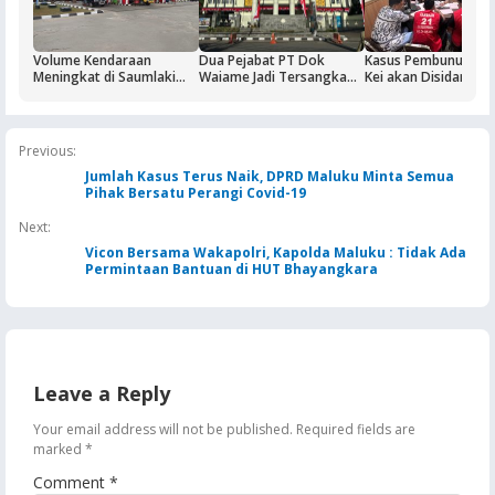
Volume Kendaraan
Dua Pejabat PT Dok
Kasus Pembunuhan 
Meningkat di Saumlaki
Waiame Jadi Tersangka
Kei akan Disidangka
Buntut Aktivitas Blok
Korupsi Kas BUMN,
Dua Terdakwa Ditah
Masela, Pertamina dan
Negara Rugi Rp18,9 Miliar
Rutan Ambon
Pemkab KKT Komitmen
Jaga Keandalan Suplai
Previous:
BBM
Jumlah Kasus Terus Naik, DPRD Maluku Minta Semua
Pihak Bersatu Perangi Covid-19
Next:
Vicon Bersama Wakapolri, Kapolda Maluku : Tidak Ada
Permintaan Bantuan di HUT Bhayangkara
Leave a Reply
Your email address will not be published.
Required fields are
marked
*
Comment
*