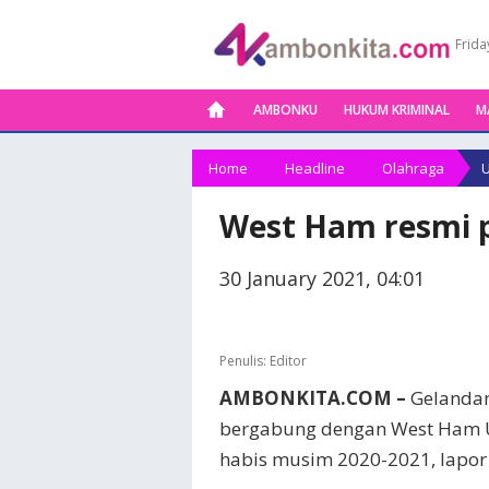
Frida
AMBONKU
HUKUM KRIMINAL
M
Home
Headline
Olahraga
U
West Ham resmi p
30 January 2021, 04:01
Penulis:
Editor
AMBONKITA.COM –
Gelandan
bergabung dengan West Ham U
habis musim 2020-2021, lapor 