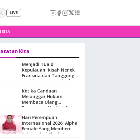
LIVE
 KITA
atatan KIta
Menjadi Tua di
Kepulauan: Kisah Nenek
Fransina dan Tanggung
Jawab Negara Terhadap
Perempuan Lansia di
Ketika Candaan
Maluku.
Melanggar Hukum:
Membaca Ulang
Perjuangan Kartini Kini
Hari Perempuan
Internasional 2026: Alpha
Female Yang Memberi:
Belajar dari Sherly Laos