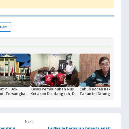
 Ham
at PT Dok
Kasus Pembunuhan Nus
Cabuli Bocah Kakek 70
adi Tersangka
Kei akan Disidangkan, Dua
Tahun Ini Ditangkap
as BUMN,
Terdakwa Ditahan di
gi Rp18,9 Miliar
Rutan Ambon
Next:
 penting
La Nyalla berharap talenta anak