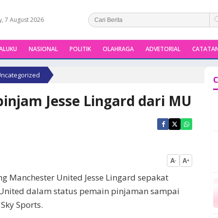
y, 7 August 2026
ALUKU
NASIONAL
POLITIK
OLAHRAGA
ADVETORIAL
CATATAN
ncategorized
C
injam Jesse Lingard dari MU
A
A
-
+
g Manchester United Jesse Lingard sepakat
nited dalam status pemain pinjaman sampai
Sky Sports.