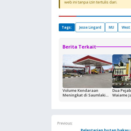
web ini tanpa izin tertulis dari.
Tags:
Jesse Lingard
MU
West
Berita Terkait
Volume Kendaraan
Dua Pejab
Meningkat di Saumlaki
Waiame J
Buntut Aktivitas Blok
Korupsi K
Masela, Pertamina dan
Negara Ru
Pemkab KKT Komitmen
Jaga Keandalan Suplai
BBM
Previous:
Pelestarian hutan bakau