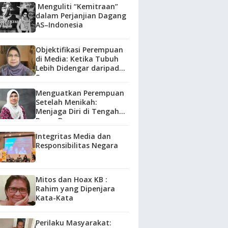
Menguliti “Kemitraan”
dalam Perjanjian Dagang
AS–Indonesia
Objektifikasi Perempuan
di Media: Ketika Tubuh
Lebih Didengar daripada
Suara
Menguatkan Perempuan
Setelah Menikah:
Menjaga Diri di Tengah
Peran Baru
Integritas Media dan
Responsibilitas Negara
Mitos dan Hoax KB :
Rahim yang Dipenjara
Kata-Kata
Perilaku Masyarakat: