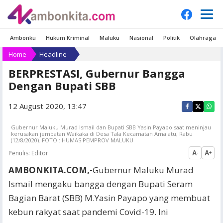
Ambonku
Hukum Kriminal
Maluku
Nasional
Politik
Olahraga
Home
Headline
BERPRESTASI, Gubernur Bangga
Dengan Bupati SBB
12 August 2020, 13:47
Gubernur Maluku Murad Ismail dan Bupati SBB Yasin Payapo saat meninjau
kerusakan jembatan Waikaka di Desa Tala Kecamatan Amalatu, Rabu
(12/8/2020). FOTO : HUMAS PEMPROV MALUKU
Penulis:
Editor
A
A
-
+
AMBONKITA.COM,-
Gubernur Maluku Murad
Ismail mengaku bangga dengan Bupati Seram
Bagian Barat (SBB) M.Yasin Payapo yang membuat
kebun rakyat saat pandemi Covid-19. Ini