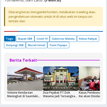
Dilarang keras mengambil konten, melakukan crawling atau
pengindeksan otomatis untuk AI di situs web ini tanpa izin
tertulis dari.
Tags:
Bupati SBB
Covid-19
Gubernur Maluku
Kebun Rakyat
Kunjungi SBB
Murad Ismail
Yasin Payapo
Berita Terkait
Volume Kendaraan
Dua Pejabat PT Dok
Kasus Pembunuhan 
Meningkat di Saumlaki
Waiame Jadi Tersangka
Kei akan Disidangka
Buntut Aktivitas Blok
Korupsi Kas BUMN,
Dua Terdakwa Ditah
Masela, Pertamina dan
Negara Rugi Rp18,9 Miliar
Rutan Ambon
Pemkab KKT Komitmen