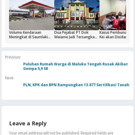
Volume Kendaraan
Dua Pejabat PT Dok
Kasus Pembunuhan 
Meningkat di Saumlaki
Waiame Jadi Tersangka
Kei akan Disidangka
Buntut Aktivitas Blok
Korupsi Kas BUMN,
Dua Terdakwa Ditah
Masela, Pertamina dan
Negara Rugi Rp18,9 Miliar
Rutan Ambon
Pemkab KKT Komitmen
Jaga Keandalan Suplai
Previous:
BBM
Puluhan Rumah Warga di Maluku Tengah Rusak Akibat
Gempa 5,9 SR
Next:
PLN, KPK dan BPN Rampungkan 13.877 Sertifikasi Tanah
Leave a Reply
Your email address will not be published.
Required fields are