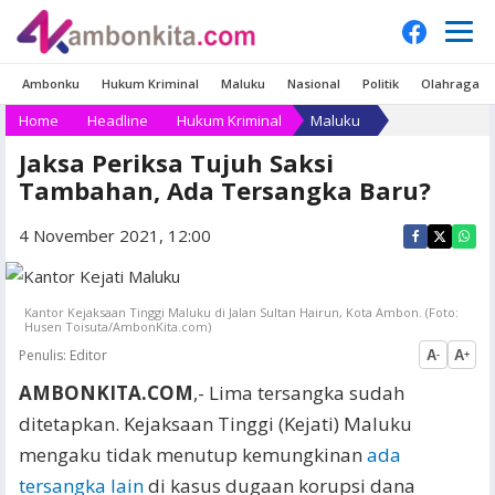
Ambonku
Hukum Kriminal
Maluku
Nasional
Politik
Olahraga
Home
Headline
Hukum Kriminal
Maluku
Jaksa Periksa Tujuh Saksi
Tambahan, Ada Tersangka Baru?
4 November 2021, 12:00
Kantor Kejaksaan Tinggi Maluku di Jalan Sultan Hairun, Kota Ambon. (Foto:
Husen Toisuta/AmbonKita.com)
Penulis:
Editor
A
A
-
+
AMBONKITA.COM
,- Lima tersangka sudah
ditetapkan. Kejaksaan Tinggi (Kejati) Maluku
mengaku tidak menutup kemungkinan
ada
tersangka lain
di kasus dugaan korupsi dana