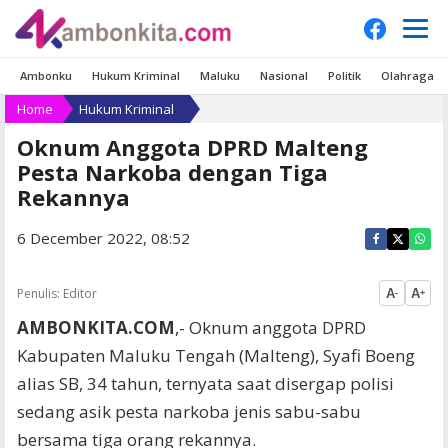
Ambonku
Hukum Kriminal
Maluku
Nasional
Politik
Olahraga
Home
Hukum Kriminal
Oknum Anggota DPRD Malteng
Pesta Narkoba dengan Tiga
Rekannya
6 December 2022, 08:52
Penulis:
Editor
A
A
-
+
AMBONKITA.COM
,- Oknum anggota DPRD
Kabupaten Maluku Tengah (Malteng), Syafi Boeng
alias SB, 34 tahun, ternyata saat disergap polisi
sedang asik pesta narkoba jenis sabu-sabu
bersama tiga orang rekannya.