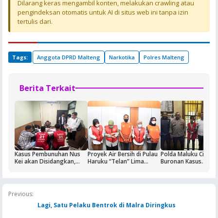
Dilarang keras mengambil konten, melakukan crawling atau
pengindeksan otomatis untuk AI di situs web ini tanpa izin
tertulis dari.
Tags:
Anggota DPRD Malteng
Narkotika
Polres Malteng
Berita Terkait
Kasus Pembunuhan Nus
Proyek Air Bersih di Pulau
Polda Maluku Ciduk
Kei akan Disidangkan,
Haruku “Telan” Lima
Buronan Kasus
Dua Terdakwa Ditahan di
Tersangka, Kerugian
Pengeroyokan Maha
Rutan Ambon
Ditaksir Rp3 Miliar
di Ambon, Penangk
Berlangsung Dramat
Previous:
Lagi, Satu Pelaku Bentrok di Malra Diringkus