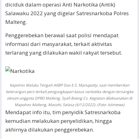
diciduk dalam operasi Anti Narkotika (Antik)
Salawaku 2022 yang digelar Satresnarkoba Polres
Malteng.
Penggerebekan berawal saat polisi mendapat
informasi dari masyarakat, terkait aktivitas
terlarang yang dilakukan wakil rakyat tersebut.
Kapolres Maluku Tengah AKBP Dax E.S. Manuputty, saat memberikan
keterangan pers terkait pengungkapan kasus narkotika dengan tersangka
oknum anggota DPRD Malteng, Syafi Boeng Cs. Kegiatan dilaksanakan di
Mapolres Malteng, Masohi, Selasa (6/12/2022). (Foto: Istimewa)
Mendapat info itu, tim penyidik Satresnarkoba
kemudian melakukan penyelidikan, hingga
akhirnya dilakukan penggerebekan.