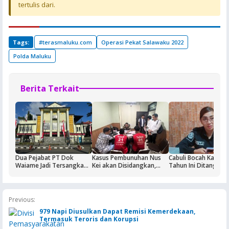
tertulis dari.
Tags:
#terasmaluku.com
Operasi Pekat Salawaku 2022
Polda Maluku
Berita Terkait
Dua Pejabat PT Dok
Kasus Pembunuhan Nus
Cabuli Bocah Kakek 
Waiame Jadi Tersangka
Kei akan Disidangkan,
Tahun Ini Ditangkap
Korupsi Kas BUMN,
Dua Terdakwa Ditahan di
Negara Rugi Rp18,9 Miliar
Rutan Ambon
Previous:
979 Napi Diusulkan Dapat Remisi Kemerdekaan,
Termasuk Teroris dan Korupsi