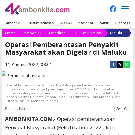
Ambonku
Hukum Kriminal
Maluku
Nasional
Politik
Olahraga
Home
Ambonku
Headline
Hukum Kriminal
Maluku
Operasi Pemberantasan Penyakit
Masyarakat akan Digelar di Maluku
11 August 2022, 09:01
Aparat Polresta Pulau Ambon dan Pulau-pulau Lease melakukan
pemusnahan miras ilegal jenis sopi, Kamis (21/7/2022). Pemusnahan
dilakukan dengan cara menumpahkan miras sopi ke dalam selokan di
depan Markas Polresta Ambon, Jalan Dr Latumeten, Kota Ambon. (Foto:
Husen Toisuta/AmbonKita.com)
Penulis:
Editor
A
A
-
+
AMBONKITA.COM
,- Operasi pemberantasan
Penyakit Masyarakat (Pekat) tahun 2022 akan