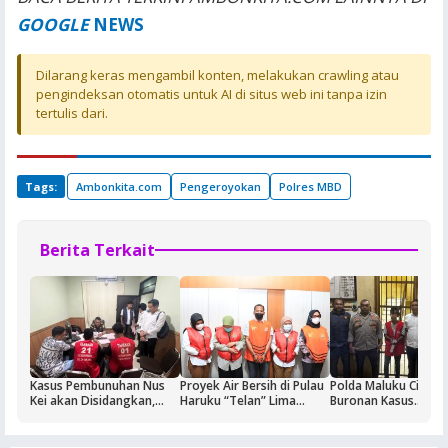
GOOGLE
NEWS
Dilarang keras mengambil konten, melakukan crawling atau
pengindeksan otomatis untuk AI di situs web ini tanpa izin
tertulis dari.
Tags:
Ambonkita.com
Pengeroyokan
Polres MBD
Berita Terkait
Kasus Pembunuhan Nus
Proyek Air Bersih di Pulau
Polda Maluku Ciduk
Kei akan Disidangkan,
Haruku “Telan” Lima
Buronan Kasus
Dua Terdakwa Ditahan di
Tersangka, Kerugian
Pengeroyokan Maha
Rutan Ambon
Ditaksir Rp3 Miliar
di Ambon, Penangk
Berlangsung Dramat