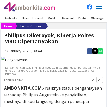
Ambonku
Hukum Kriminal
Maluku
Nasional
Politik
Olahraga
Home
Hukum Kriminal
Philipus Dikeroyok, Kinerja Polres
MBD Dipertanyakan
27 January 2023, 08:44
Korban penganiayaan, Philipus Augustein saat mendapat perawatan medis
di RSUD Tiakur, Kabupaten Maluku Barat Daya, Jumat (2/12/2022). (Foto:
Istimewa)
Penulis:
Editor
A
A
-
+
AMBONKITA.COM
,- Naiknya status penganiayaan
terhadap Philipus Augustein ke penyidikan,
mestinya diikuti langsung dengan penetapan